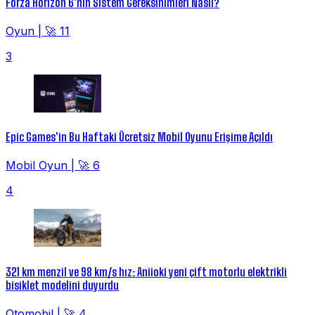
Forza Horizon 6'nın Sistem Gereksinimleri Nasıl?
Oyun
|
🚀 11
3
Epic Games'in Bu Haftaki Ücretsiz Mobil Oyunu Erişime Açıldı
Mobil Oyun
|
🚀 6
4
321 km menzil ve 98 km/s hız: Aniioki yeni çift motorlu elektrikli
bisiklet modelini duyurdu
Otomobil
|
🚀 4