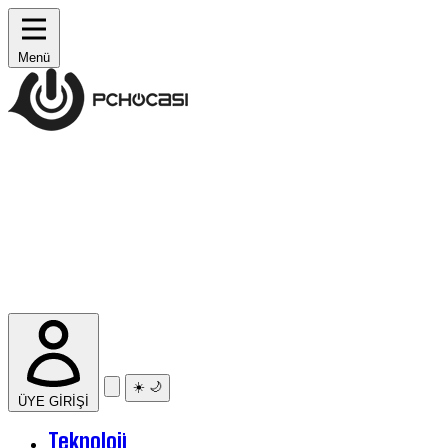
Menü
☀️
🌙
ÜYE GİRİŞİ
Teknoloji