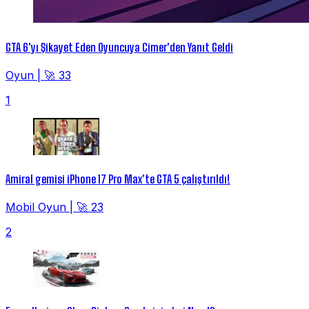
GTA 6'yı Şikayet Eden Oyuncuya Cimer'den Yanıt Geldi
Oyun
|
🚀 33
1
Amiral gemisi iPhone 17 Pro Max'te GTA 5 çalıştırıldı!
Mobil Oyun
|
🚀 23
2