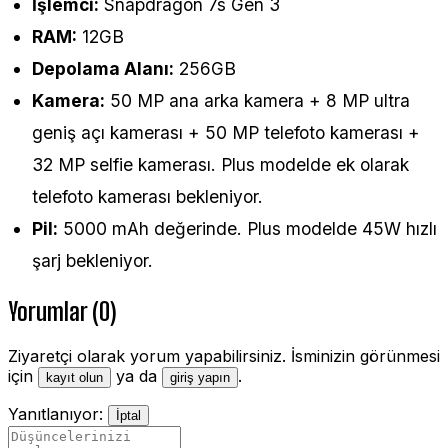
İşlemci:
Snapdragon 7s Gen 3
RAM:
12GB
Depolama Alanı:
256GB
Kamera:
50 MP ana arka kamera + 8 MP ultra
geniş açı kamerası + 50 MP telefoto kamerası +
32 MP selfie kamerası. Plus modelde ek olarak
telefoto kamerası bekleniyor.
Pil:
5000 mAh değerinde. Plus modelde 45W hızlı
şarj bekleniyor.
Yorumlar (0)
Ziyaretçi olarak yorum yapabilirsiniz. İsminizin görünmesi
için
ya da
.
kayıt olun
giriş yapın
Yanıtlanıyor:
İptal