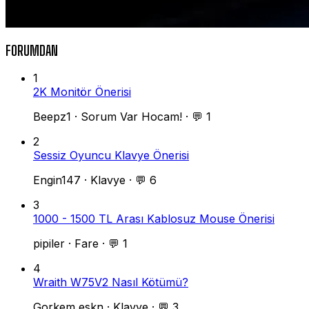
FORUMDAN
1
2K Monitör Önerisi
Beepz1
·
Sorum Var Hocam!
·
💬 1
2
Sessiz Oyuncu Klavye Önerisi
Engin147
·
Klavye
·
💬 6
3
1000 - 1500 TL Arası Kablosuz Mouse Önerisi
pipiler
·
Fare
·
💬 1
4
Wraith W75V2 Nasıl Kötümü?
Gorkem eskn
·
Klavye
·
💬 3