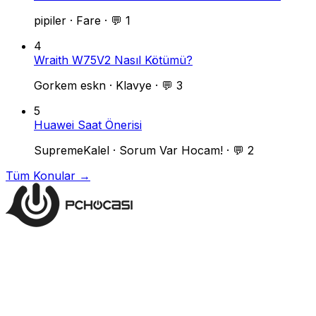
pipiler
·
Fare
·
💬 1
4
Wraith W75V2 Nasıl Kötümü?
Gorkem eskn
·
Klavye
·
💬 3
5
Huawei Saat Önerisi
SupremeKalel
·
Sorum Var Hocam!
·
💬 2
Tüm Konular →