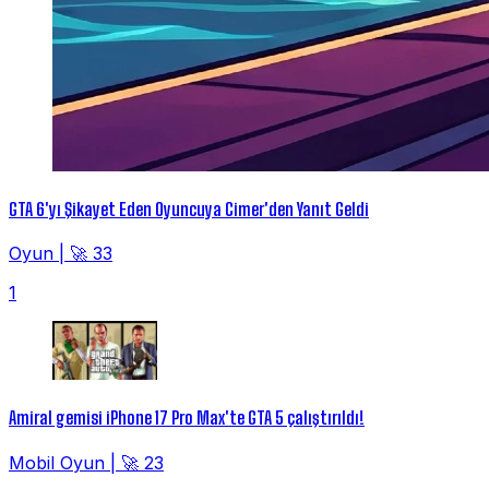
GTA 6'yı Şikayet Eden Oyuncuya Cimer'den Yanıt Geldi
Oyun
|
🚀 33
1
Amiral gemisi iPhone 17 Pro Max'te GTA 5 çalıştırıldı!
Mobil Oyun
|
🚀 23