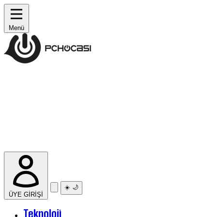
Menü
☀️
🌙
ÜYE GİRİŞİ
Teknoloji