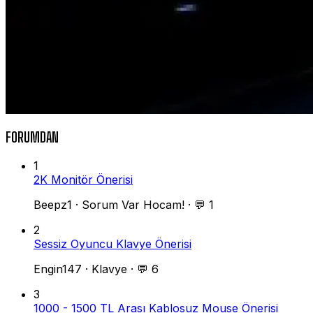
FORUMDAN
1
2K Monitör Önerisi
Beepz1
·
Sorum Var Hocam!
·
💬 1
2
Sessiz Oyuncu Klavye Önerisi
Engin147
·
Klavye
·
💬 6
3
1000 - 1500 TL Arası Kablosuz Mouse Önerisi