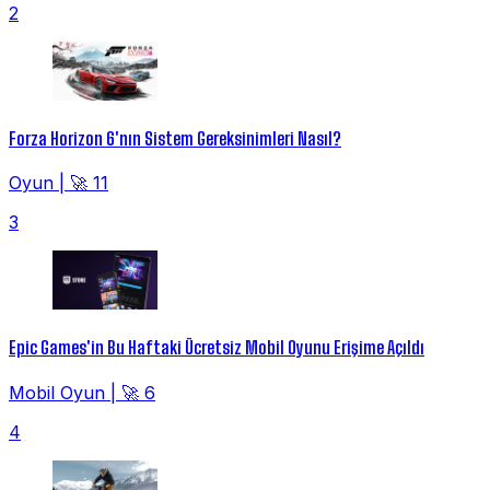
2
Forza Horizon 6'nın Sistem Gereksinimleri Nasıl?
Oyun
|
🚀 11
3
Epic Games'in Bu Haftaki Ücretsiz Mobil Oyunu Erişime Açıldı
Mobil Oyun
|
🚀 6
4