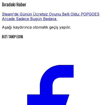
Sıradaki Haber
Steam'de Günün Ücretsiz Oyunu Belli Oldu: POPGOES
Arcade Sadece Bugün Bedava
Aşağı kaydırınca otomatik geçiş yapılır.
BİZİ TAKİP EDİN