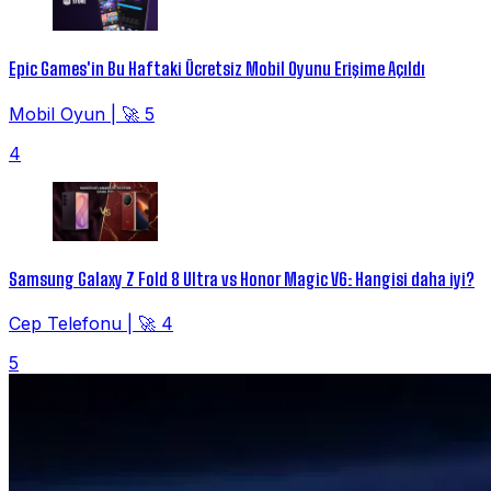
Epic Games'in Bu Haftaki Ücretsiz Mobil Oyunu Erişime Açıldı
Mobil Oyun
|
🚀 5
4
Samsung Galaxy Z Fold 8 Ultra vs Honor Magic V6: Hangisi daha iyi?
Cep Telefonu
|
🚀 4
5