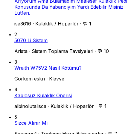
Arıyorum Ama Bulamadım Maalesef Kulaklık Pedi
Konusunda Da Yabancıyım Yardı Edebilir Misiniz
Lütfen.
isa3616
·
Kulaklık / Hoparlör
·
💬 1
2
5070 Li Sistem
Arista
·
Sistem Toplama Tavsiyeleri
·
💬 10
3
Wraith W75V2 Nasıl Kötümü?
Gorkem eskn
·
Klavye
4
Kablosuz Kulaklık Önerisi
albinolutalisca
·
Kulaklık / Hoparlör
·
💬 1
5
Sizce Alınır Mı
Sencerw1
·
Toplama Hazır Bilgisayarlar
·
💬 7