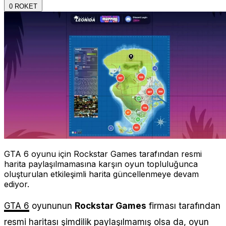
0
ROKET
GTA 6 oyunu için Rockstar Games tarafından resmi
harita paylaşılmamasına karşın oyun topluluğunca
oluşturulan etkileşimli harita güncellenmeye devam
ediyor.
GTA 6
oyununun
Rockstar Games
firması tarafından
resmi haritası şimdilik paylaşılmamış olsa da, oyun