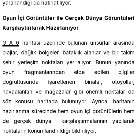
yararlandığı da hatırlatılıyor.
Oyun İçi Görüntüler ile Gerçek Dünya Görüntüleri
Karşılaştırılarak Hazırlanıyor
GTA 6
haritası üzerinde bulunan unsurlar arasında
plajlar, dağlık bölgeler, bataklık alanlar ve bir takım
şehir yerleşim noktaları yer alıyor. Bunun yanında
oyun fragmanlarından elde edilen bilgiler
doğrultusunda işaretlenen binalar, otoyollar,
havaalanları ve mağazalar gibi önemli noktalar da
söz konusu haritada bulunuyor. Ayrıca, haritanın
hazırlanma sürecinde hem oyun içi görüntülerin hem
de gerçek dünya karşılaştırmalarının yapılarak
noktaların konumlandırıldığı bildiriliyor.