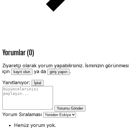
Yorumlar (0)
Ziyaretçi olarak yorum yapabilirsiniz. İsminizin görünmesi
için
ya da
.
kayıt olun
giriş yapın
Yanıtlanıyor:
İptal
Yorumu Gönder
Yorum Sıralaması
Henüz yorum yok.