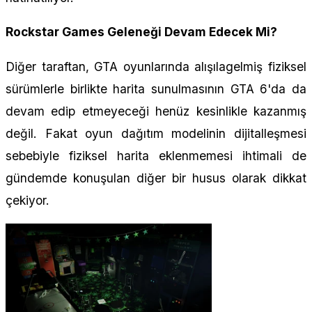
Rockstar Games Geleneği Devam Edecek Mi?
Diğer taraftan, GTA oyunlarında alışılagelmiş fiziksel
sürümlerle birlikte harita sunulmasının GTA 6'da da
devam edip etmeyeceği henüz kesinlikle kazanmış
değil. Fakat oyun dağıtım modelinin dijitalleşmesi
sebebiyle fiziksel harita eklenmemesi ihtimali de
gündemde konuşulan diğer bir husus olarak dikkat
çekiyor.