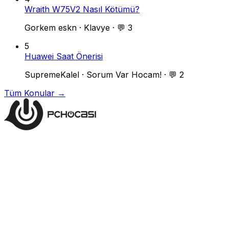
Wraith W75V2 Nasıl Kötümü?
Gorkem eskn
·
Klavye
·
💬 3
5
Huawei Saat Önerisi
SupremeKalel
·
Sorum Var Hocam!
·
💬 2
Tüm Konular →