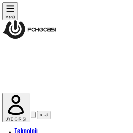
Menü
☀️
🌙
ÜYE GİRİŞİ
Teknoloji