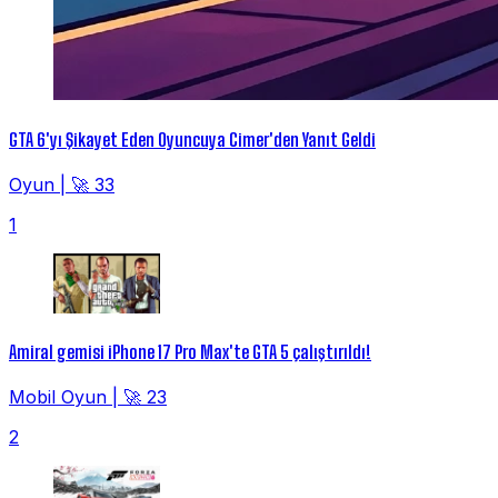
GTA 6'yı Şikayet Eden Oyuncuya Cimer'den Yanıt Geldi
Oyun
|
🚀 33
1
Amiral gemisi iPhone 17 Pro Max'te GTA 5 çalıştırıldı!
Mobil Oyun
|
🚀 23
2