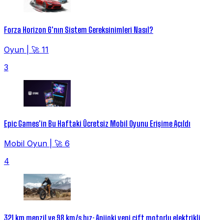
Forza Horizon 6'nın Sistem Gereksinimleri Nasıl?
Oyun
|
🚀 11
3
Epic Games'in Bu Haftaki Ücretsiz Mobil Oyunu Erişime Açıldı
Mobil Oyun
|
🚀 6
4
321 km menzil ve 98 km/s hız: Aniioki yeni çift motorlu elektrikli