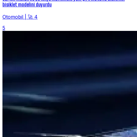
bisiklet modelini duyurdu
Otomobil
|
🚀 4
5