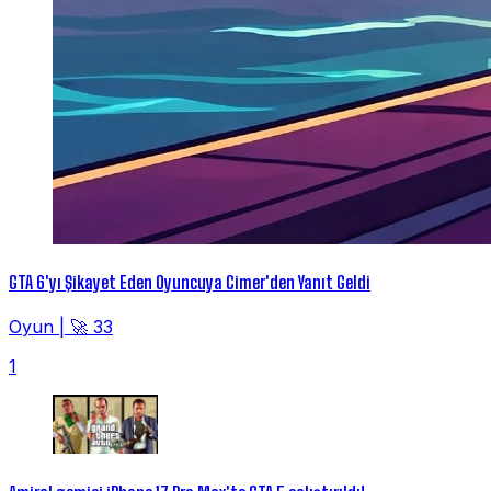
GTA 6'yı Şikayet Eden Oyuncuya Cimer'den Yanıt Geldi
Oyun
|
🚀 33
1