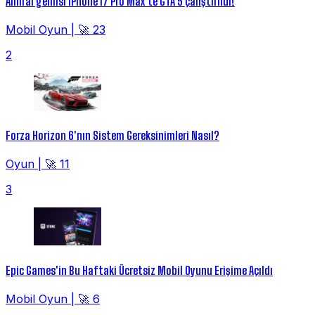
Amiral gemisi iPhone 17 Pro Max'te GTA 5 çalıştırıldı!
Mobil Oyun
|
🚀 23
2
Forza Horizon 6'nın Sistem Gereksinimleri Nasıl?
Oyun
|
🚀 11
3
Epic Games'in Bu Haftaki Ücretsiz Mobil Oyunu Erişime Açıldı
Mobil Oyun
|
🚀 6