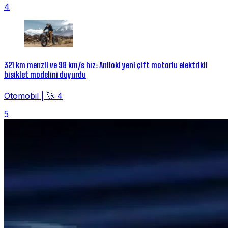
4
321 km menzil ve 98 km/s hız: Aniioki yeni çift motorlu elektrikli
bisiklet modelini duyurdu
Otomobil
|
🚀 4
5