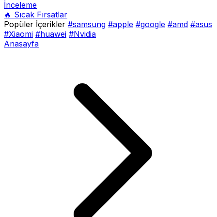
İnceleme
🔥 Sıcak Fırsatlar
Popüler İçerikler
#samsung
#apple
#google
#amd
#asus
#Xiaomi
#huawei
#Nvidia
Anasayfa