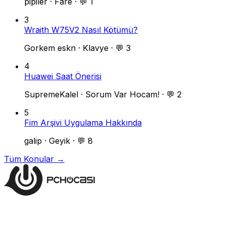
pipiler
·
Fare
·
💬 1
3
Wraith W75V2 Nasıl Kötümü?
Gorkem eskn
·
Klavye
·
💬 3
4
Huawei Saat Önerisi
SupremeKalel
·
Sorum Var Hocam!
·
💬 2
5
Fim Arşivi Uygulama Hakkında
galip
·
Geyik
·
💬 8
Tüm Konular →