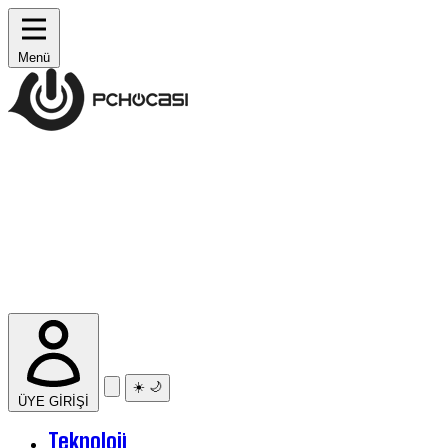
Menü
☀️
🌙
ÜYE GİRİŞİ
Teknoloji