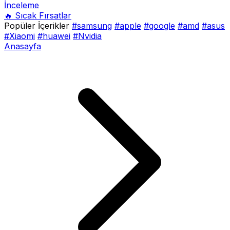
İnceleme
🔥 Sıcak Fırsatlar
Popüler İçerikler
#samsung
#apple
#google
#amd
#asus
#Xiaomi
#huawei
#Nvidia
Anasayfa