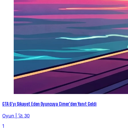
GTA 6'yı Şikayet Eden Oyuncuya Cimer'den Yanıt Geldi
Oyun
|
🚀 30
1