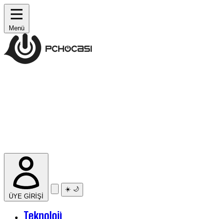
Menü
☀️
🌙
ÜYE GİRİŞİ
Teknoloji