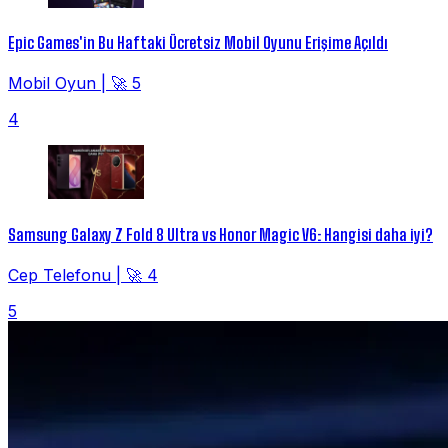
Epic Games'in Bu Haftaki Ücretsiz Mobil Oyunu Erişime Açıldı
Mobil Oyun
|
🚀 5
4
Samsung Galaxy Z Fold 8 Ultra vs Honor Magic V6: Hangisi daha iyi?
Cep Telefonu
|
🚀 4
5