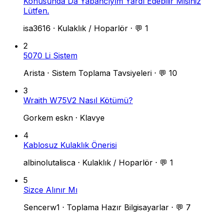
Konusunda Da Yabancıyım Yardı Edebilir Misiniz
Lütfen.
isa3616
·
Kulaklık / Hoparlör
·
💬 1
2
5070 Li Sistem
Arista
·
Sistem Toplama Tavsiyeleri
·
💬 10
3
Wraith W75V2 Nasıl Kötümü?
Gorkem eskn
·
Klavye
4
Kablosuz Kulaklık Önerisi
albinolutalisca
·
Kulaklık / Hoparlör
·
💬 1
5
Sizce Alınır Mı
Sencerw1
·
Toplama Hazır Bilgisayarlar
·
💬 7