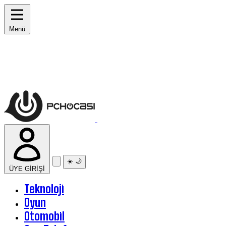
Menü
☀️
🌙
ÜYE GİRİŞİ
Teknoloji
Oyun
Otomobil