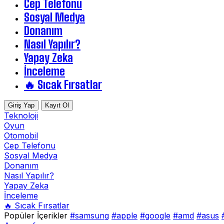
Cep Telefonu
Sosyal Medya
Donanım
Nasıl Yapılır?
Yapay Zeka
İnceleme
🔥 Sıcak Fırsatlar
Giriş Yap
Kayıt Ol
Teknoloji
Oyun
Otomobil
Cep Telefonu
Sosyal Medya
Donanım
Nasıl Yapılır?
Yapay Zeka
İnceleme
🔥 Sıcak Fırsatlar
Popüler İçerikler
#samsung
#apple
#google
#amd
#asus