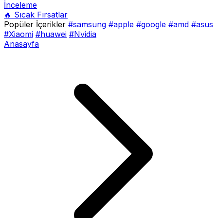
İnceleme
🔥 Sıcak Fırsatlar
Popüler İçerikler
#samsung
#apple
#google
#amd
#asus
#Xiaomi
#huawei
#Nvidia
Anasayfa