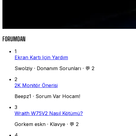
FORUMDAN
1
Ekran Kartı Için Yardım
Swolziy
·
Donanım Sorunları
·
💬 2
2
2K Monitör Önerisi
Beepz1
·
Sorum Var Hocam!
3
Wraith W75V2 Nasıl Kötümü?
Gorkem eskn
·
Klavye
·
💬 2
4