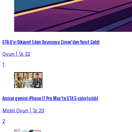
GTA 6'yı Şikayet Eden Oyuncuya Cimer'den Yanıt Geldi
Oyun
|
🚀 32
1
Amiral gemisi iPhone 17 Pro Max'te GTA 5 çalıştırıldı!
Mobil Oyun
|
🚀 23
2