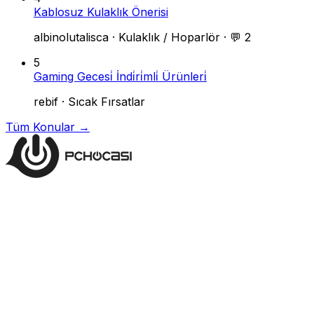
Kablosuz Kulaklık Önerisi
albinolutalisca
·
Kulaklık / Hoparlör
·
💬 2
5
Gaming Gecesi̇ İndi̇ri̇mli̇ Ürünleri̇
rebif
·
Sıcak Fırsatlar
Tüm Konular →