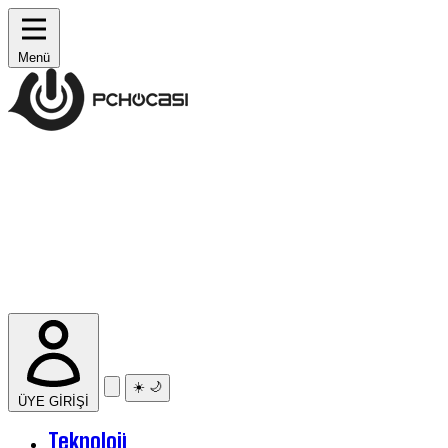
Menü
☀️
🌙
ÜYE GİRİŞİ
Teknoloji