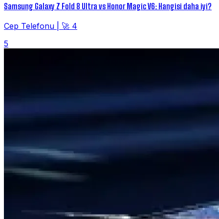
Samsung Galaxy Z Fold 8 Ultra vs Honor Magic V6: Hangisi daha iyi?
Cep Telefonu
|
🚀 4
5