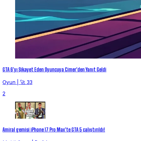
GTA 6'yı Şikayet Eden Oyuncuya Cimer'den Yanıt Geldi
Oyun
|
🚀 33
2
Amiral gemisi iPhone 17 Pro Max'te GTA 5 çalıştırıldı!