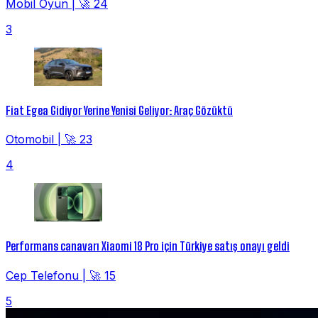
Mobil Oyun
|
🚀 24
3
Fiat Egea Gidiyor Yerine Yenisi Geliyor: Araç Gözüktü
Otomobil
|
🚀 23
4
Performans canavarı Xiaomi 18 Pro için Türkiye satış onayı geldi
Cep Telefonu
|
🚀 15
5