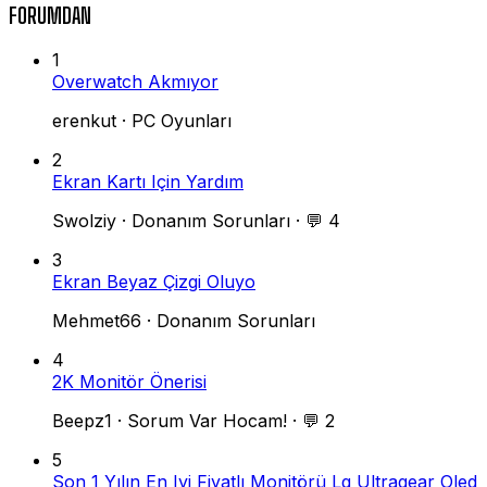
FORUMDAN
1
Overwatch Akmıyor
erenkut
·
PC Oyunları
2
Ekran Kartı Için Yardım
Swolziy
·
Donanım Sorunları
·
💬 4
3
Ekran Beyaz Çizgi Oluyo
Mehmet66
·
Donanım Sorunları
4
2K Monitör Önerisi
Beepz1
·
Sorum Var Hocam!
·
💬 2
5
Son 1 Yılın En Iyi Fiyatlı Monitörü Lg Ultragear Oled