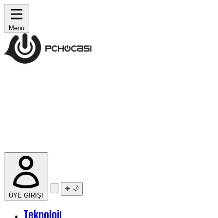
Menü
☀️
🌙
ÜYE GİRİŞİ
Teknoloji