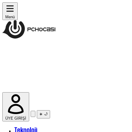
Menü
☀️
🌙
ÜYE GİRİŞİ
Teknoloji