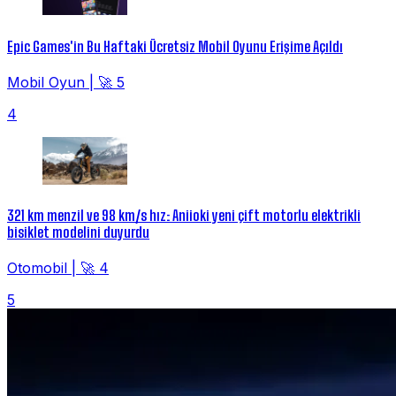
Epic Games'in Bu Haftaki Ücretsiz Mobil Oyunu Erişime Açıldı
Mobil Oyun
|
🚀 5
4
321 km menzil ve 98 km/s hız: Aniioki yeni çift motorlu elektrikli
bisiklet modelini duyurdu
Otomobil
|
🚀 4
5