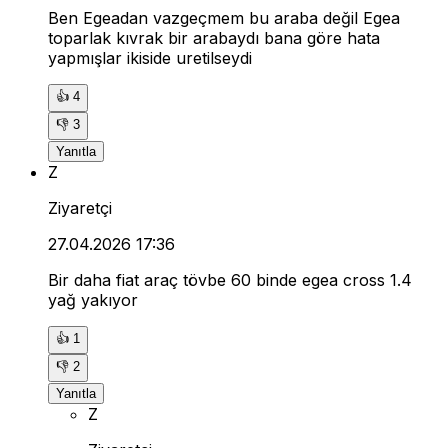
Ben Egeadan vazgeçmem bu araba değil Egea
toparlak kıvrak bir arabaydı bana göre hata
yapmışlar ikiside uretilseydi
👍
4
👎
3
Yanıtla
Z
Ziyaretçi
27.04.2026 17:36
Bir daha fiat araç tövbe 60 binde egea cross 1.4
yağ yakıyor
👍
1
👎
2
Yanıtla
Z