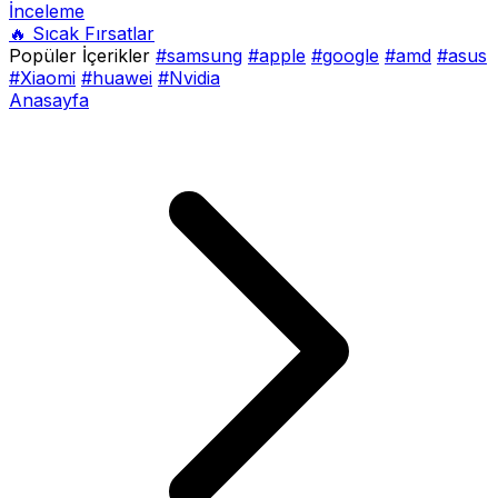
İnceleme
🔥 Sıcak Fırsatlar
Popüler İçerikler
#samsung
#apple
#google
#amd
#asus
#Xiaomi
#huawei
#Nvidia
Anasayfa