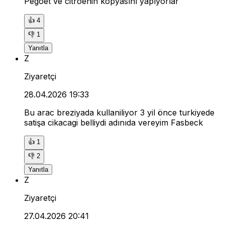
Pegoet ve citroenin kopyasını yapıyorlar
👍
4
👎
1
Yanıtla
Z
Ziyaretçi
28.04.2026 19:33
Bu arac breziyada kullaniliyor 3 yil önce turkiyede
satişa cikacagi belliydi adınıda vereyim Fasbeck
👍
1
👎
2
Yanıtla
Z
Ziyaretçi
27.04.2026 20:41