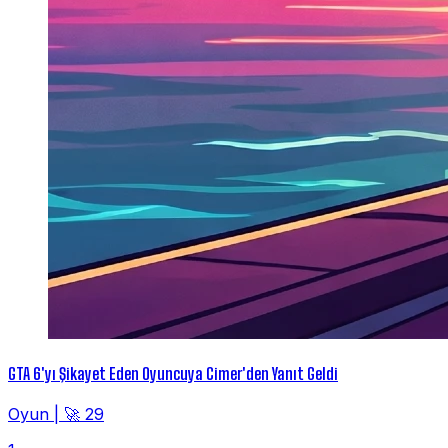
GTA 6'yı Şikayet Eden Oyuncuya Cimer'den Yanıt Geldi
Oyun
|
🚀 29