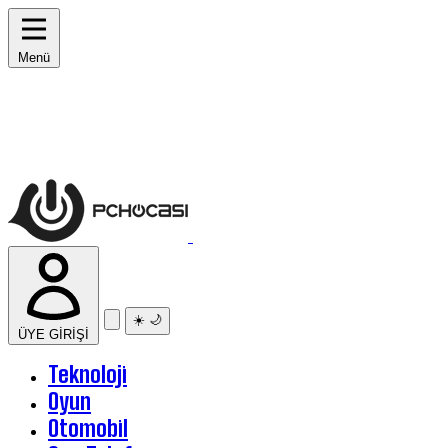
Menü
☀️
🌙
ÜYE GİRİŞİ
Teknoloji
Oyun
Otomobil