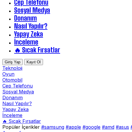
Cep Telefonu
Sosyal Medya
Donanım
Nasıl Yapılır?
Yapay Zeka
İnceleme
🔥 Sıcak Fırsatlar
Giriş Yap
Kayıt Ol
Teknoloji
Oyun
Otomobil
Cep Telefonu
Sosyal Medya
Donanım
Nasıl Yapılır?
Yapay Zeka
İnceleme
🔥 Sıcak Fırsatlar
Popüler İçerikler
#samsung
#apple
#google
#amd
#asus