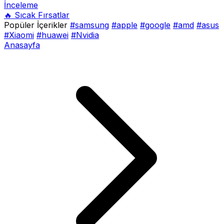
İnceleme
🔥 Sıcak Fırsatlar
Popüler İçerikler
#samsung
#apple
#google
#amd
#asus
#Xiaomi
#huawei
#Nvidia
Anasayfa