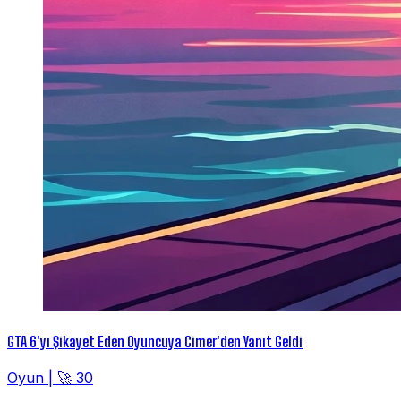
GTA 6'yı Şikayet Eden Oyuncuya Cimer'den Yanıt Geldi
Oyun
|
🚀 30