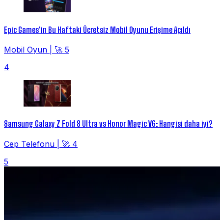
Epic Games'in Bu Haftaki Ücretsiz Mobil Oyunu Erişime Açıldı
Mobil Oyun
|
🚀 5
4
Samsung Galaxy Z Fold 8 Ultra vs Honor Magic V6: Hangisi daha iyi?
Cep Telefonu
|
🚀 4
5