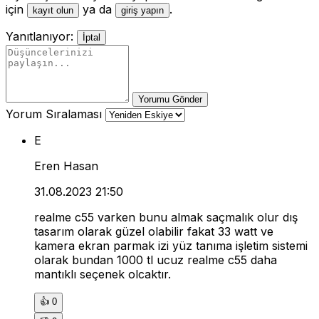
için
ya da
.
kayıt olun
giriş yapın
Yanıtlanıyor:
İptal
Yorumu Gönder
Yorum Sıralaması
E
Eren Hasan
31.08.2023 21:50
realme c55 varken bunu almak saçmalık olur dış
tasarım olarak güzel olabilir fakat 33 watt ve
kamera ekran parmak izi yüz tanıma işletim sistemi
olarak bundan 1000 tl ucuz realme c55 daha
mantıklı seçenek olcaktır.
👍
0