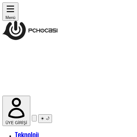
Menü
☀️
🌙
ÜYE GİRİŞİ
Teknoloji