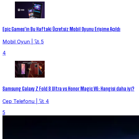
Epic Games'in Bu Haftaki Ücretsiz Mobil Oyunu Erişime Açıldı
Mobil Oyun
|
🚀 5
4
Samsung Galaxy Z Fold 8 Ultra vs Honor Magic V6: Hangisi daha iyi?
Cep Telefonu
|
🚀 4
5