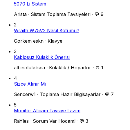
5070 Li Sistem
Arista
·
Sistem Toplama Tavsiyeleri
·
💬 9
2
Wraith W75V2 Nasıl Kötümü?
Gorkem eskn
·
Klavye
3
Kablosuz Kulaklık Önerisi
albinolutalisca
·
Kulaklık / Hoparlör
·
💬 1
4
Sizce Alınır Mı
Sencerw1
·
Toplama Hazır Bilgisayarlar
·
💬 7
5
Monitör Alıcam Tavsiye Lazım
RaYles
·
Sorum Var Hocam!
·
💬 3