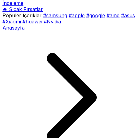
İnceleme
🔥 Sıcak Fırsatlar
Popüler İçerikler
#samsung
#apple
#google
#amd
#asus
#Xiaomi
#huawei
#Nvidia
Anasayfa