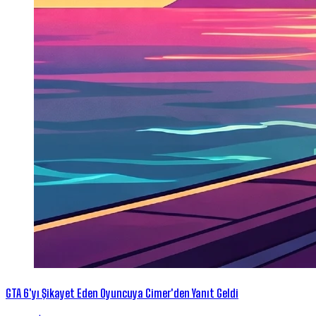
GTA 6'yı Şikayet Eden Oyuncuya Cimer'den Yanıt Geldi