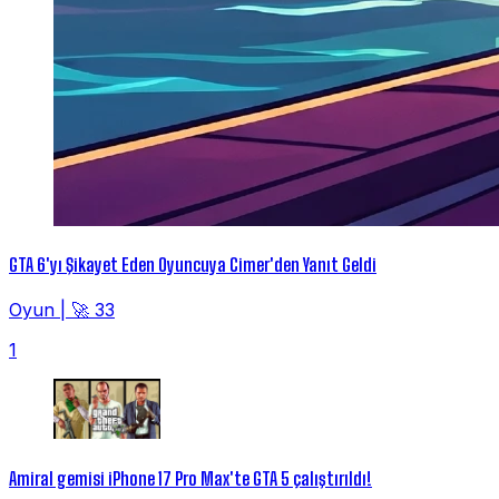
GTA 6'yı Şikayet Eden Oyuncuya Cimer'den Yanıt Geldi
Oyun
|
🚀 33
1
Amiral gemisi iPhone 17 Pro Max'te GTA 5 çalıştırıldı!