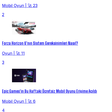
Mobil Oyun
|
🚀 23
2
Forza Horizon 6'nın Sistem Gereksinimleri Nasıl?
Oyun
|
🚀 11
3
Epic Games'in Bu Haftaki Ücretsiz Mobil Oyunu Erişime Açıldı
Mobil Oyun
|
🚀 6
4