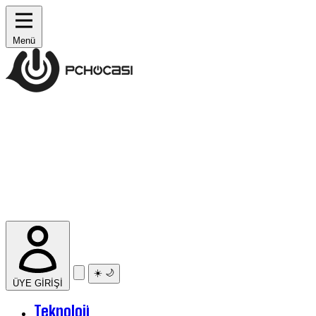
Menü
☀️
🌙
ÜYE GİRİŞİ
Teknoloji