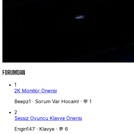
FORUMDAN
1
2K Monitör Önerisi
Beepz1
·
Sorum Var Hocam!
·
💬 1
2
Sessiz Oyuncu Klavye Önerisi
Engin147
·
Klavye
·
💬 6