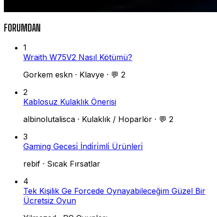
FORUMDAN
1
Wraith W75V2 Nasıl Kötümü?
Gorkem eskn
·
Klavye
·
💬 2
2
Kablosuz Kulaklık Önerisi
albinolutalisca
·
Kulaklık / Hoparlör
·
💬 2
3
Gaming Gecesi̇ İndi̇ri̇mli̇ Ürünleri̇
rebif
·
Sıcak Fırsatlar
4
Tek Kişilik Ge Forcede Oynayabileceğim Güzel Bir
Ücretsiz Oyun