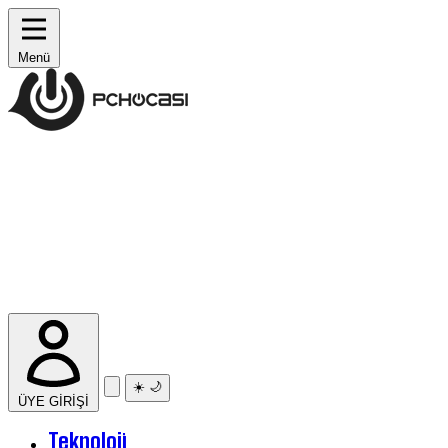
Menü
☀️
🌙
ÜYE GİRİŞİ
Teknoloji