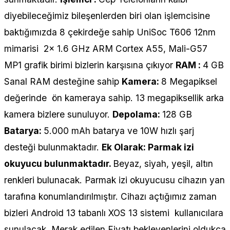
diyebileceğimiz bileşenlerden biri olan işlemcisine
baktığımızda 8 çekirdeğe sahip UniSoc T606 12nm
mimarisi 2x 1.6 GHz ARM Cortex A55, Mali-G57
MP1 grafik birimi bizlerin karşısına çıkıyor
RAM :
4 GB
Sanal RAM desteğine sahip
Kamera:
8 Megapiksel
değerinde ön kameraya sahip. 13 megapiksellik arka
kamera bizlere sunuluyor.
Depolama:
128 GB
Batarya:
5.000 mAh batarya ve 10W hızlı şarj
desteği bulunmaktadır.
Ek Olarak: Parmak izi
okuyucu bulunmaktadır.
Beyaz, siyah, yeşil, altın
renkleri bulunacak. Parmak izi okuyucusu cihazın yan
tarafına konumlandırılmıştır. Cihazı açtığımız zaman
bizleri Android 13 tabanlı XOS 13 sistemi kullanıcılara
sunulacak. Merak edilen Fiyatı bekleyenlerini oldukça