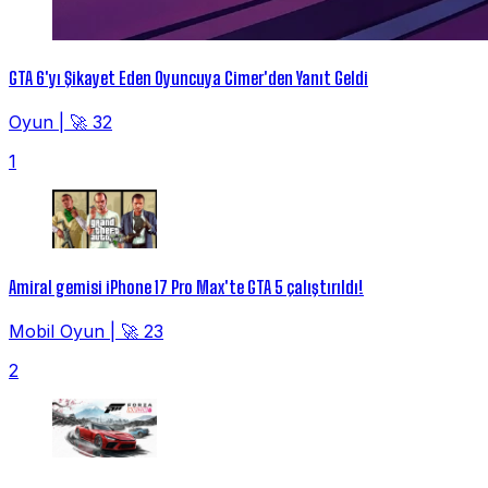
GTA 6'yı Şikayet Eden Oyuncuya Cimer'den Yanıt Geldi
Oyun
|
🚀 32
1
Amiral gemisi iPhone 17 Pro Max'te GTA 5 çalıştırıldı!
Mobil Oyun
|
🚀 23
2