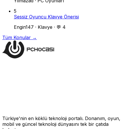
Yilmazad
·
PC Oyunları
5
Sessiz Oyuncu Klavye Önerisi
Engin147
·
Klavye
·
💬 4
Tüm Konular →
Türkiye'nin en köklü teknoloji portalı. Donanım, oyun,
mobil ve güncel teknoloji dünyasını tek bir çatıda