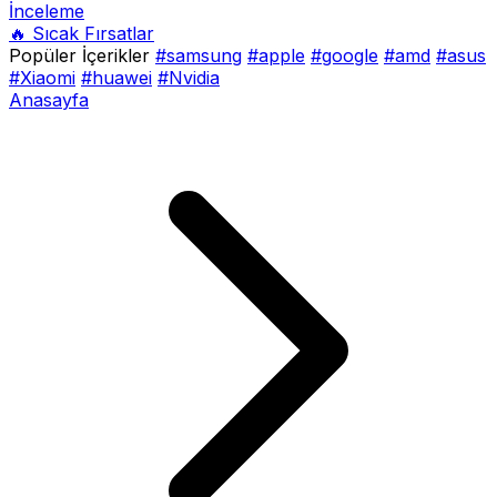
İnceleme
🔥 Sıcak Fırsatlar
Popüler İçerikler
#samsung
#apple
#google
#amd
#asus
#Xiaomi
#huawei
#Nvidia
Anasayfa