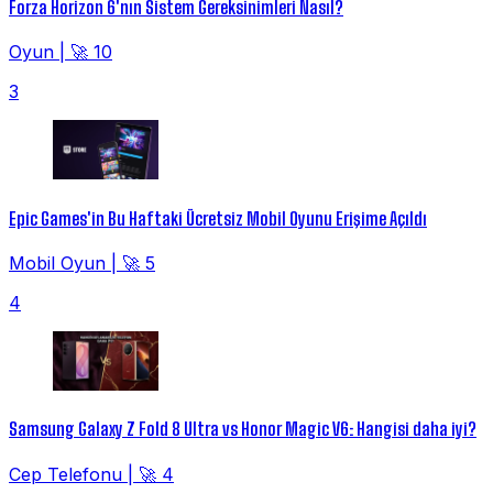
Forza Horizon 6'nın Sistem Gereksinimleri Nasıl?
Oyun
|
🚀 10
3
Epic Games'in Bu Haftaki Ücretsiz Mobil Oyunu Erişime Açıldı
Mobil Oyun
|
🚀 5
4
Samsung Galaxy Z Fold 8 Ultra vs Honor Magic V6: Hangisi daha iyi?
Cep Telefonu
|
🚀 4