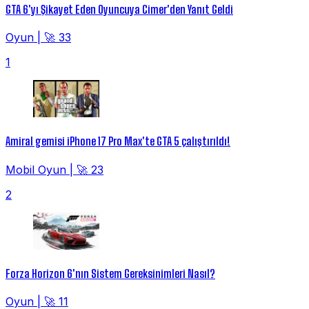
GTA 6'yı Şikayet Eden Oyuncuya Cimer'den Yanıt Geldi
Oyun
|
🚀 33
1
Amiral gemisi iPhone 17 Pro Max'te GTA 5 çalıştırıldı!
Mobil Oyun
|
🚀 23
2
Forza Horizon 6'nın Sistem Gereksinimleri Nasıl?
Oyun
|
🚀 11