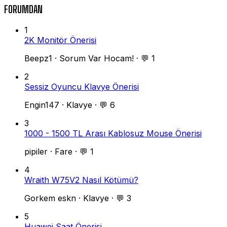
FORUMDAN
1
2K Monitör Önerisi
Beepz1
·
Sorum Var Hocam!
·
💬 1
2
Sessiz Oyuncu Klavye Önerisi
Engin147
·
Klavye
·
💬 6
3
1000 - 1500 TL Arası Kablosuz Mouse Önerisi
pipiler
·
Fare
·
💬 1
4
Wraith W75V2 Nasıl Kötümü?
Gorkem eskn
·
Klavye
·
💬 3
5
Huawei Saat Önerisi