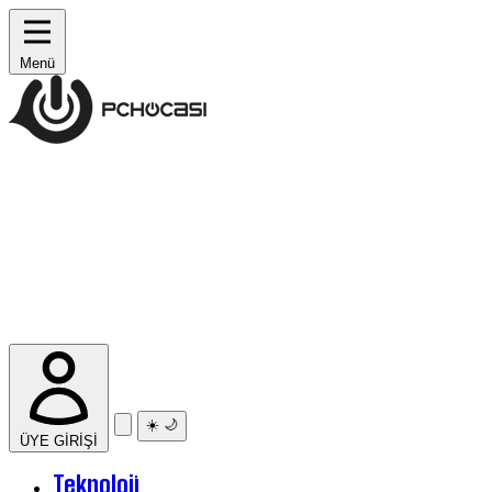
Menü
☀️
🌙
ÜYE GİRİŞİ
Teknoloji