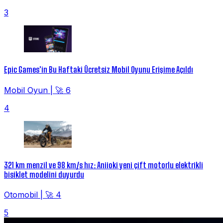
3
Epic Games'in Bu Haftaki Ücretsiz Mobil Oyunu Erişime Açıldı
Mobil Oyun
|
🚀 6
4
321 km menzil ve 98 km/s hız: Aniioki yeni çift motorlu elektrikli
bisiklet modelini duyurdu
Otomobil
|
🚀 4
5