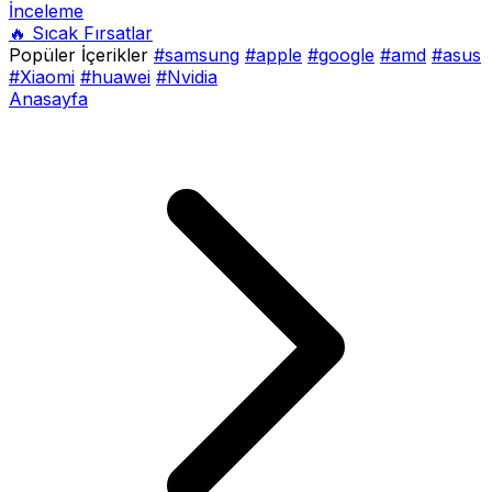
İnceleme
🔥 Sıcak Fırsatlar
Popüler İçerikler
#samsung
#apple
#google
#amd
#asus
#Xiaomi
#huawei
#Nvidia
Anasayfa