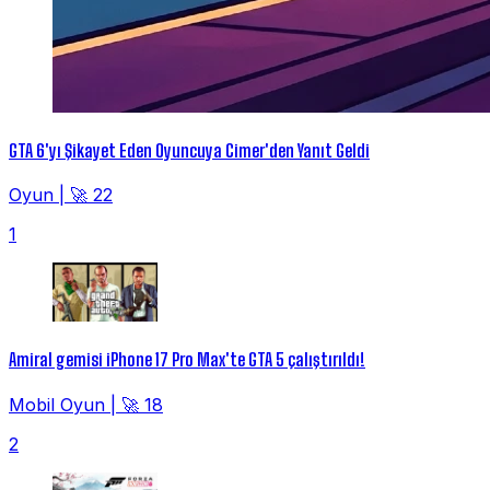
GTA 6'yı Şikayet Eden Oyuncuya Cimer'den Yanıt Geldi
Oyun
|
🚀 22
1
Amiral gemisi iPhone 17 Pro Max'te GTA 5 çalıştırıldı!
Mobil Oyun
|
🚀 18
2