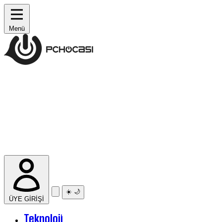
Menü
☀️
🌙
ÜYE GİRİŞİ
Teknoloji