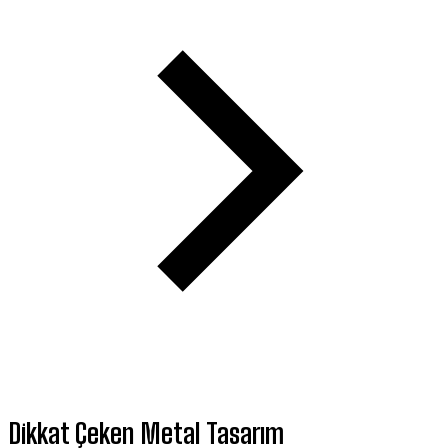
Dikkat Çeken M
etal
T
asarım