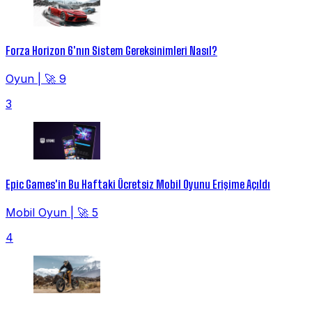
Forza Horizon 6'nın Sistem Gereksinimleri Nasıl?
Oyun
|
🚀 9
3
Epic Games'in Bu Haftaki Ücretsiz Mobil Oyunu Erişime Açıldı
Mobil Oyun
|
🚀 5
4