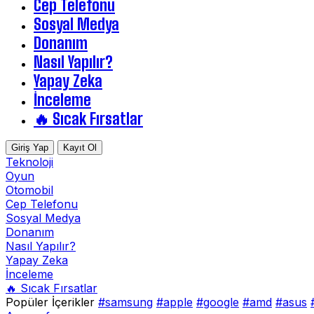
Cep Telefonu
Sosyal Medya
Donanım
Nasıl Yapılır?
Yapay Zeka
İnceleme
🔥 Sıcak Fırsatlar
Giriş Yap
Kayıt Ol
Teknoloji
Oyun
Otomobil
Cep Telefonu
Sosyal Medya
Donanım
Nasıl Yapılır?
Yapay Zeka
İnceleme
🔥 Sıcak Fırsatlar
Popüler İçerikler
#samsung
#apple
#google
#amd
#asus