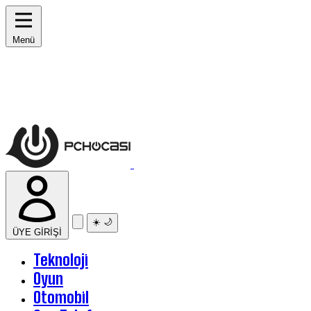
Menü
☀️
🌙
ÜYE GİRİŞİ
Teknoloji
Oyun
Otomobil