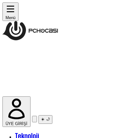
Menü
☀️
🌙
ÜYE GİRİŞİ
Teknoloji