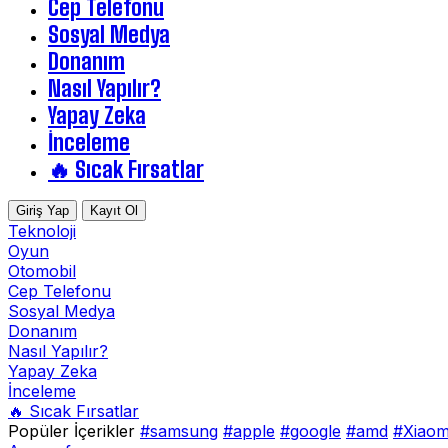
Cep Telefonu
Sosyal Medya
Donanım
Nasıl Yapılır?
Yapay Zeka
İnceleme
🔥 Sıcak Fırsatlar
Giriş Yap
Kayıt Ol
Teknoloji
Oyun
Otomobil
Cep Telefonu
Sosyal Medya
Donanım
Nasıl Yapılır?
Yapay Zeka
İnceleme
🔥 Sıcak Fırsatlar
Popüler İçerikler
#samsung
#apple
#google
#amd
#Xiaom