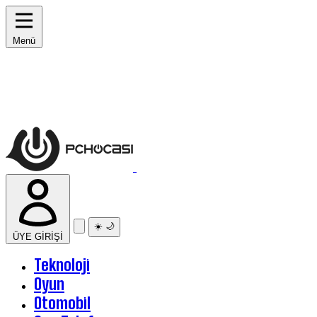
Menü
☀️
🌙
ÜYE GİRİŞİ
Teknoloji
Oyun
Otomobil