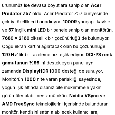
ürünümüz ise devasa boyutlara sahip olan
Acer
Predator Z57
oldu. Acer Predator Z57 bünyesinde
çok iyi özellikleri barındırıyor.
1000R
yarıçaplı kavise
ve
57
inçlik
mini LED
bir panele sahip olan monitörün,
7680 x 2160
piksellik bir çözünürlüğü de bulunuyor.
Çoğu ekran kartını ağlatacak olan bu çözünürlüğe
120 Hz'lik
bir tazeleme hızı eşlik ediyor.
DCI-P3 renk
gamutunun
%98
'ini destekleyen panel aynı
zamanda
DisplayHDR 1000
desteği de sunuyor.
Monitörün
1000
nite varan parlaklığı sayesinde,
yoğun ışık altında olsanız bile mükemmele yakın
görüntüler alabilmeniz mümkün.
Nvidia VSync
ve
AMD FreeSync
teknolojilerini içerisinde bulunduran
monitör, kendisini satın alabilecek kullanıcılara,