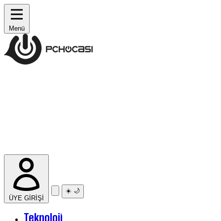
Menü
☀️
🌙
ÜYE GİRİŞİ
Teknoloji