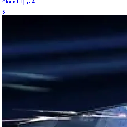
Otomobil
|
🚀 4
5