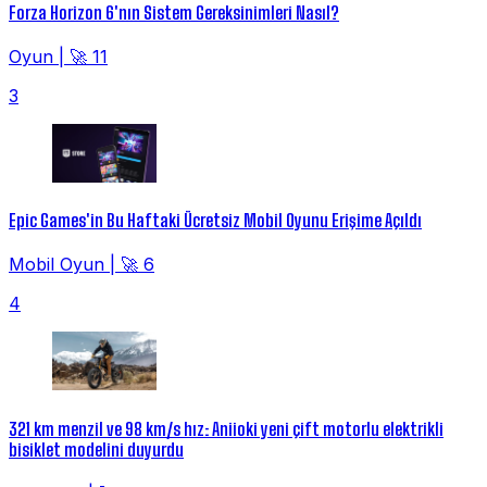
Forza Horizon 6'nın Sistem Gereksinimleri Nasıl?
Oyun
|
🚀 11
3
Epic Games'in Bu Haftaki Ücretsiz Mobil Oyunu Erişime Açıldı
Mobil Oyun
|
🚀 6
4
321 km menzil ve 98 km/s hız: Aniioki yeni çift motorlu elektrikli
bisiklet modelini duyurdu