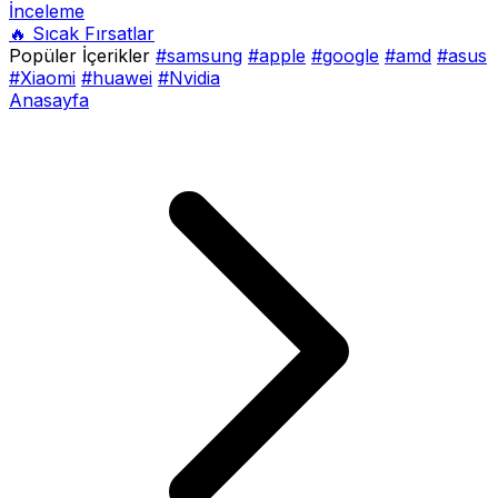
İnceleme
🔥 Sıcak Fırsatlar
Popüler İçerikler
#samsung
#apple
#google
#amd
#asus
#Xiaomi
#huawei
#Nvidia
Anasayfa