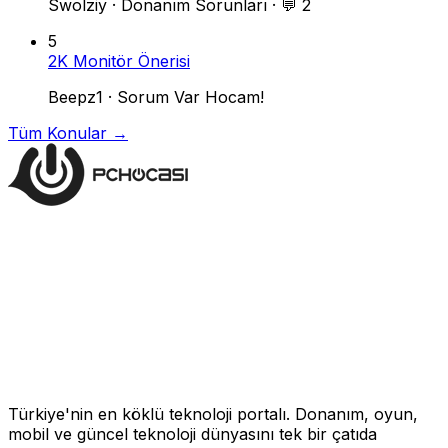
Swolziy
·
Donanım Sorunları
·
💬 2
5
2K Monitör Önerisi
Beepz1
·
Sorum Var Hocam!
Tüm Konular →
Türkiye'nin en köklü teknoloji portalı. Donanım, oyun,
mobil ve güncel teknoloji dünyasını tek bir çatıda