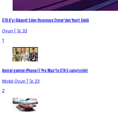
GTA 6'yı Şikayet Eden Oyuncuya Cimer'den Yanıt Geldi
Oyun
|
🚀 33
1
Amiral gemisi iPhone 17 Pro Max'te GTA 5 çalıştırıldı!
Mobil Oyun
|
🚀 23
2