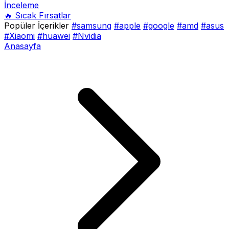
İnceleme
🔥 Sıcak Fırsatlar
Popüler İçerikler
#samsung
#apple
#google
#amd
#asus
#Xiaomi
#huawei
#Nvidia
Anasayfa