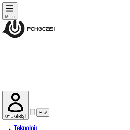
Menü
☀️
🌙
ÜYE GİRİŞİ
Teknoloji