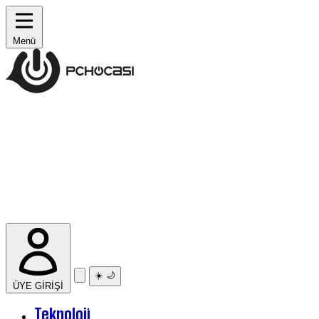
Menü
☀️
🌙
ÜYE GİRİŞİ
Teknoloji