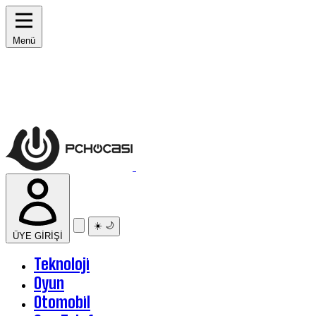
Menü
☀️
🌙
ÜYE GİRİŞİ
Teknoloji
Oyun
Otomobil