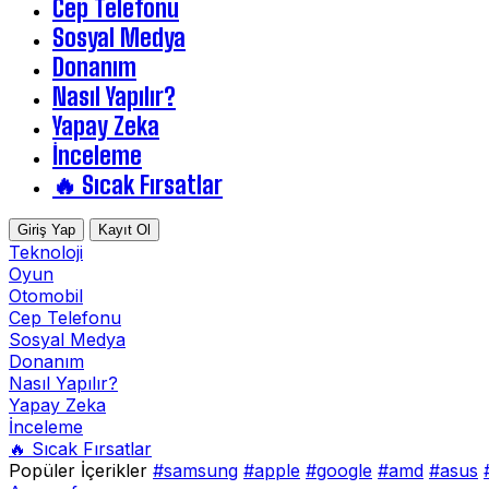
Cep Telefonu
Sosyal Medya
Donanım
Nasıl Yapılır?
Yapay Zeka
İnceleme
🔥 Sıcak Fırsatlar
Giriş Yap
Kayıt Ol
Teknoloji
Oyun
Otomobil
Cep Telefonu
Sosyal Medya
Donanım
Nasıl Yapılır?
Yapay Zeka
İnceleme
🔥 Sıcak Fırsatlar
Popüler İçerikler
#samsung
#apple
#google
#amd
#asus