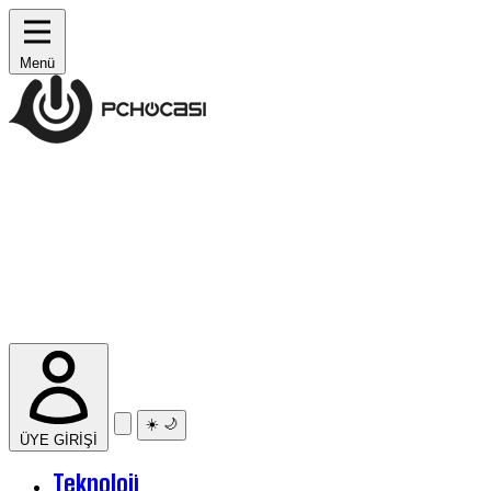
Menü
☀️
🌙
ÜYE GİRİŞİ
Teknoloji