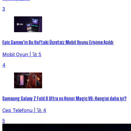
3
Epic Games'in Bu Haftaki Ücretsiz Mobil Oyunu Erişime Açıldı
Mobil Oyun
|
🚀 5
4
Samsung Galaxy Z Fold 8 Ultra vs Honor Magic V6: Hangisi daha iyi?
Cep Telefonu
|
🚀 4
5