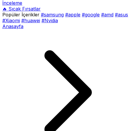
İnceleme
🔥 Sıcak Fırsatlar
Popüler İçerikler
#samsung
#apple
#google
#amd
#asus
#Xiaomi
#huawei
#Nvidia
Anasayfa