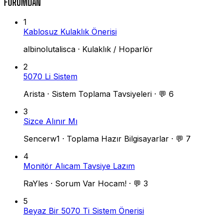
FORUMDAN
1
Kablosuz Kulaklık Önerisi
albinolutalisca
·
Kulaklık / Hoparlör
2
5070 Li Sistem
Arista
·
Sistem Toplama Tavsiyeleri
·
💬 6
3
Sizce Alınır Mı
Sencerw1
·
Toplama Hazır Bilgisayarlar
·
💬 7
4
Monitör Alıcam Tavsiye Lazım
RaYles
·
Sorum Var Hocam!
·
💬 3
5
Beyaz Bir 5070 Ti Sistem Önerisi