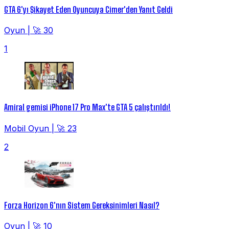
GTA 6'yı Şikayet Eden Oyuncuya Cimer'den Yanıt Geldi
Oyun
|
🚀 30
1
Amiral gemisi iPhone 17 Pro Max'te GTA 5 çalıştırıldı!
Mobil Oyun
|
🚀 23
2
Forza Horizon 6'nın Sistem Gereksinimleri Nasıl?
Oyun
|
🚀 10