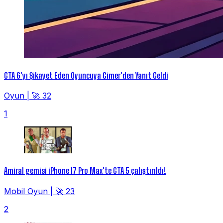
GTA 6'yı Şikayet Eden Oyuncuya Cimer'den Yanıt Geldi
Oyun
|
🚀 32
1
Amiral gemisi iPhone 17 Pro Max'te GTA 5 çalıştırıldı!
Mobil Oyun
|
🚀 23
2