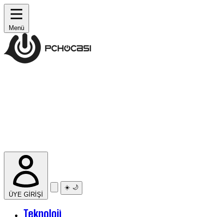
Menü
☀️
🌙
ÜYE GİRİŞİ
Teknoloji