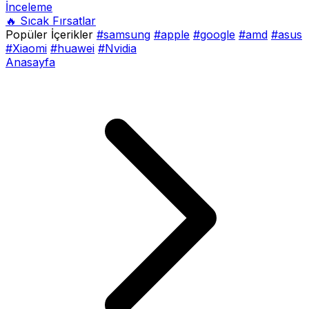
İnceleme
🔥 Sıcak Fırsatlar
Popüler İçerikler
#samsung
#apple
#google
#amd
#asus
#Xiaomi
#huawei
#Nvidia
Anasayfa