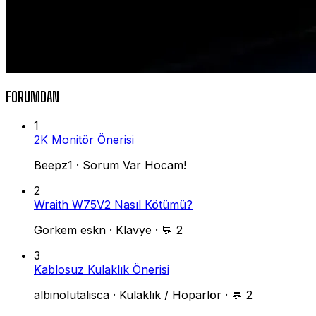
FORUMDAN
1
2K Monitör Önerisi
Beepz1
·
Sorum Var Hocam!
2
Wraith W75V2 Nasıl Kötümü?
Gorkem eskn
·
Klavye
·
💬 2
3
Kablosuz Kulaklık Önerisi
albinolutalisca
·
Kulaklık / Hoparlör
·
💬 2