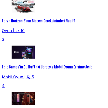
Forza Horizon 6'nın Sistem Gereksinimleri Nasıl?
Oyun
|
🚀 10
3
Epic Games'in Bu Haftaki Ücretsiz Mobil Oyunu Erişime Açıldı
Mobil Oyun
|
🚀 5
4