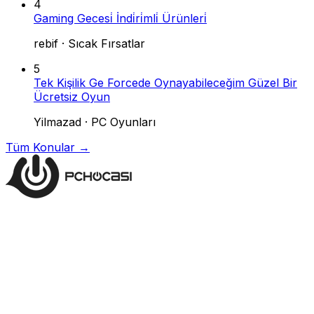
4
Gaming Gecesi̇ İndi̇ri̇mli̇ Ürünleri̇
rebif
·
Sıcak Fırsatlar
5
Tek Kişilik Ge Forcede Oynayabileceğim Güzel Bir
Ücretsiz Oyun
Yilmazad
·
PC Oyunları
Tüm Konular →