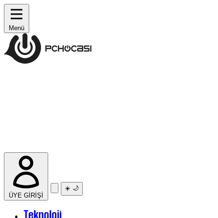
Menü
☀️
🌙
ÜYE GİRİŞİ
Teknoloji