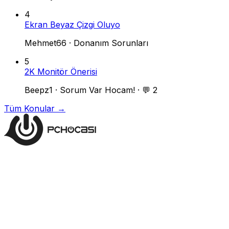
4
Ekran Beyaz Çizgi Oluyo
Mehmet66
·
Donanım Sorunları
5
2K Monitör Önerisi
Beepz1
·
Sorum Var Hocam!
·
💬 2
Tüm Konular →