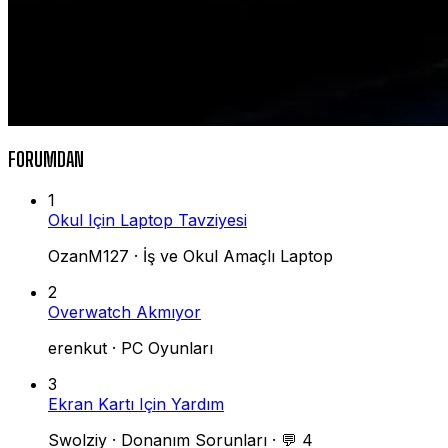
FORUMDAN
1
Okul Için Laptop Tavziyesi
OzanM127
·
İş ve Okul Amaçlı Laptop
2
Overwatch Akmıyor
erenkut
·
PC Oyunları
3
Ekran Kartı Için Yardım
Swolziy
·
Donanım Sorunları
·
💬 4