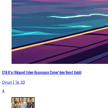
GTA 6'yı Şikayet Eden Oyuncuya Cimer'den Yanıt Geldi
Oyun
|
🚀 33
4