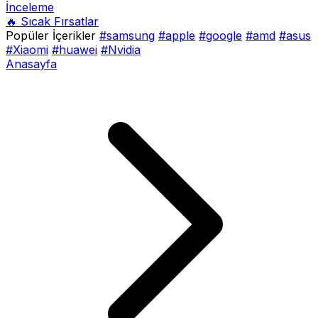
İnceleme
🔥 Sıcak Fırsatlar
Popüler İçerikler
#samsung
#apple
#google
#amd
#asus
#Xiaomi
#huawei
#Nvidia
Anasayfa