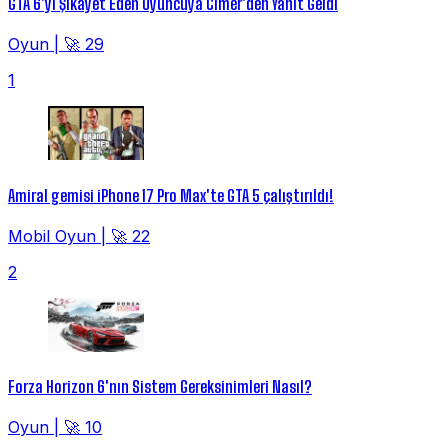
GTA 6'yı Şikayet Eden Oyuncuya Cimer'den Yanıt Geldi
Oyun
|
🚀 29
1
Amiral gemisi iPhone 17 Pro Max'te GTA 5 çalıştırıldı!
Mobil Oyun
|
🚀 22
2
Forza Horizon 6'nın Sistem Gereksinimleri Nasıl?
Oyun
|
🚀 10