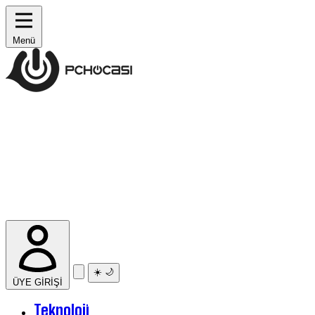
Menü
☀️
🌙
ÜYE GİRİŞİ
Teknoloji