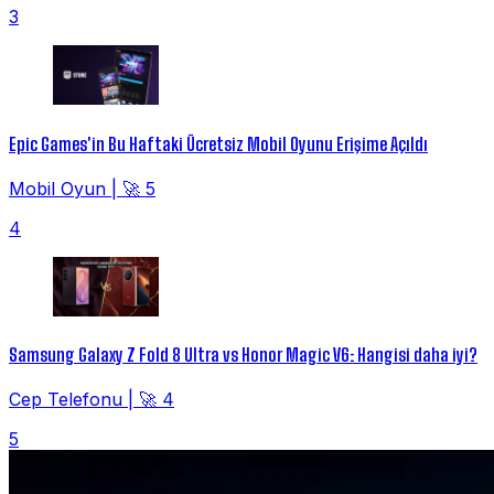
3
Epic Games'in Bu Haftaki Ücretsiz Mobil Oyunu Erişime Açıldı
Mobil Oyun
|
🚀 5
4
Samsung Galaxy Z Fold 8 Ultra vs Honor Magic V6: Hangisi daha iyi?
Cep Telefonu
|
🚀 4
5