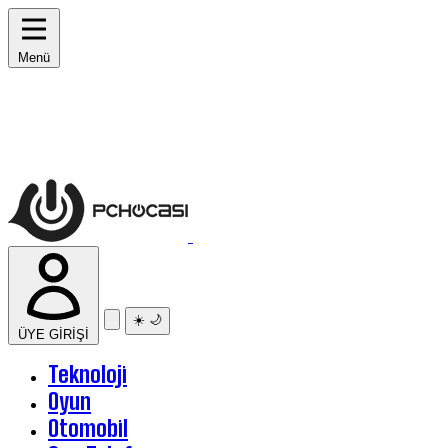
Menü
☀️
🌙
ÜYE GİRİŞİ
Teknoloji
Oyun
Otomobil