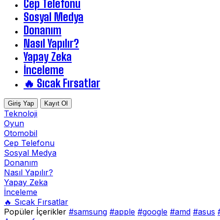
Cep Telefonu
Sosyal Medya
Donanım
Nasıl Yapılır?
Yapay Zeka
İnceleme
🔥 Sıcak Fırsatlar
Giriş Yap
Kayıt Ol
Teknoloji
Oyun
Otomobil
Cep Telefonu
Sosyal Medya
Donanım
Nasıl Yapılır?
Yapay Zeka
İnceleme
🔥 Sıcak Fırsatlar
Popüler İçerikler
#samsung
#apple
#google
#amd
#asus