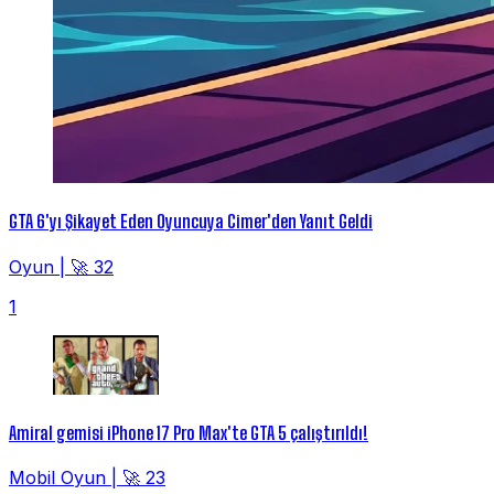
GTA 6'yı Şikayet Eden Oyuncuya Cimer'den Yanıt Geldi
Oyun
|
🚀 32
1
Amiral gemisi iPhone 17 Pro Max'te GTA 5 çalıştırıldı!
Mobil Oyun
|
🚀 23