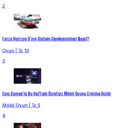
2
Forza Horizon 6'nın Sistem Gereksinimleri Nasıl?
Oyun
|
🚀 10
3
Epic Games'in Bu Haftaki Ücretsiz Mobil Oyunu Erişime Açıldı
Mobil Oyun
|
🚀 5
4