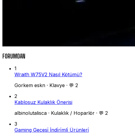
FORUMDAN
1
Wraith W75V2 Nasıl Kötümü?
Gorkem eskn
·
Klavye
·
💬 2
2
Kablosuz Kulaklık Önerisi
albinolutalisca
·
Kulaklık / Hoparlör
·
💬 2
3
Gaming Gecesi̇ İndi̇ri̇mli̇ Ürünleri̇