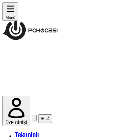
Menü
☀️
🌙
ÜYE GİRİŞİ
Teknoloji