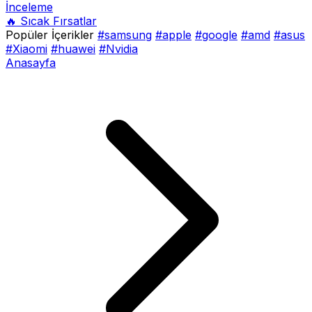
İnceleme
🔥 Sıcak Fırsatlar
Popüler İçerikler
#samsung
#apple
#google
#amd
#asus
#Xiaomi
#huawei
#Nvidia
Anasayfa