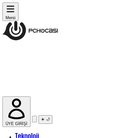
Menü
☀️
🌙
ÜYE GİRİŞİ
Teknoloji