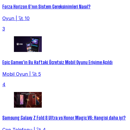
Forza Horizon 6'nın Sistem Gereksinimleri Nasıl?
Oyun
|
🚀 10
3
Epic Games'in Bu Haftaki Ücretsiz Mobil Oyunu Erişime Açıldı
Mobil Oyun
|
🚀 5
4
Samsung Galaxy Z Fold 8 Ultra vs Honor Magic V6: Hangisi daha iyi?
Cep Telefonu
|
🚀 4