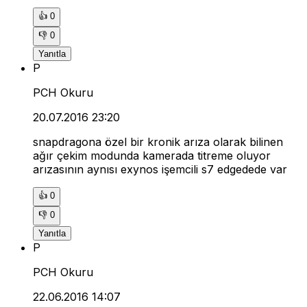
👍
0
👎
0
Yanıtla
P
PCH Okuru
20.07.2016 23:20
snapdragona özel bir kronik arıza olarak bilinen
ağır çekim modunda kamerada titreme oluyor
arızasının aynısı exynos işemcili s7 edgedede var
👍
0
👎
0
Yanıtla
P
PCH Okuru
22.06.2016 14:07