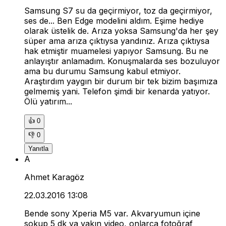
Samsung S7 su da geçirmiyor, toz da geçirmiyor,
ses de... Ben Edge modelini aldım. Eşime hediye
olarak üstelik de. Arıza yoksa Samsung'da her şey
süper ama arıza çıktıysa yandınız. Arıza çıktıysa
hak etmiştir muamelesi yapıyor Samsung. Bu ne
anlayıştır anlamadım. Konuşmalarda ses bozuluyor
ama bu durumu Samsung kabul etmiyor.
Araştırdım yaygın bir durum bir tek bizim başımıza
gelmemiş yani. Telefon şimdi bir kenarda yatıyor.
Ölü yatırım...
👍
0
👎
0
Yanıtla
A
Ahmet Karagöz
22.03.2016 13:08
Bende sony Xperia M5 var. Akvaryumun içine
sokup 5 dk ya yakın video, onlarca fotoğraf