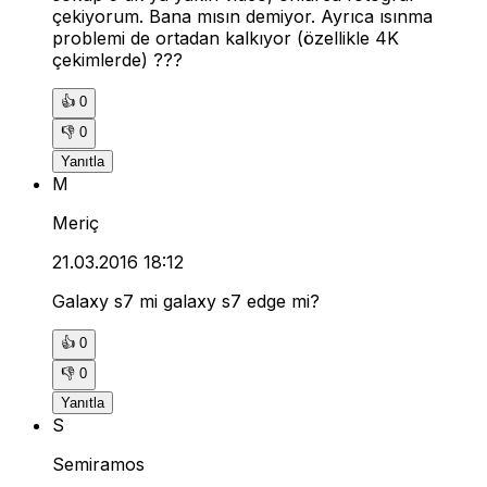
çekiyorum. Bana mısın demiyor. Ayrıca ısınma
problemi de ortadan kalkıyor (özellikle 4K
çekimlerde) ???
👍
0
👎
0
Yanıtla
M
Meriç
21.03.2016 18:12
Galaxy s7 mi galaxy s7 edge mi?
👍
0
👎
0
Yanıtla
S
Semiramos