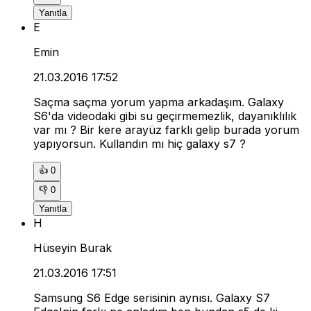
Yanıtla
E
Emin
21.03.2016 17:52
Saçma saçma yorum yapma arkadaşım. Galaxy
S6'da videodaki gibi su geçirmemezlik, dayanıklılık
var mı ? Bir kere arayüz farklı gelip burada yorum
yapıyorsun. Kullandın mı hiç galaxy s7 ?
👍
0
👎
0
Yanıtla
H
Hüseyin Burak
21.03.2016 17:51
Samsung S6 Edge serisinin aynısı. Galaxy S7