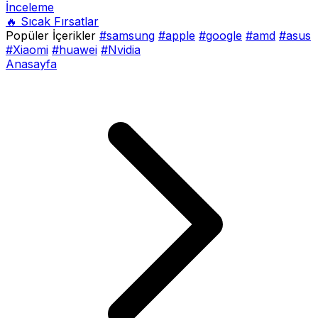
İnceleme
🔥 Sıcak Fırsatlar
Popüler İçerikler
#samsung
#apple
#google
#amd
#asus
#Xiaomi
#huawei
#Nvidia
Anasayfa