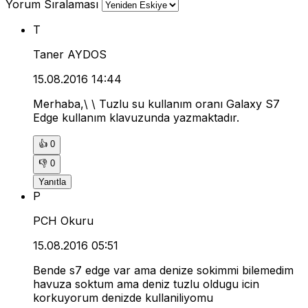
Yorum Sıralaması
T
Taner AYDOS
15.08.2016 14:44
Merhaba,\ \ Tuzlu su kullanım oranı Galaxy S7
Edge kullanım klavuzunda yazmaktadır.
👍
0
👎
0
Yanıtla
P
PCH Okuru
15.08.2016 05:51
Bende s7 edge var ama denize sokimmi bilemedim
havuza soktum ama deniz tuzlu oldugu icin
korkuyorum denizde kullaniliyomu