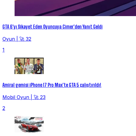
GTA 6'yı Şikayet Eden Oyuncuya Cimer'den Yanıt Geldi
Oyun
|
🚀 32
1
Amiral gemisi iPhone 17 Pro Max'te GTA 5 çalıştırıldı!
Mobil Oyun
|
🚀 23
2