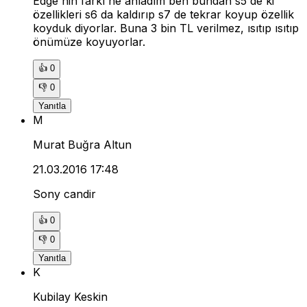
Edge'nin farkı ne anladım ben bundan s5 de ki
özellikleri s6 da kaldırıp s7 de tekrar koyup özellik
koyduk diyorlar. Buna 3 bin TL verilmez, ısıtıp ısıtıp
önümüze koyuyorlar.
👍
0
👎
0
Yanıtla
M
Murat Buğra Altun
21.03.2016 17:48
Sony candir
👍
0
👎
0
Yanıtla
K
Kubilay Keskin