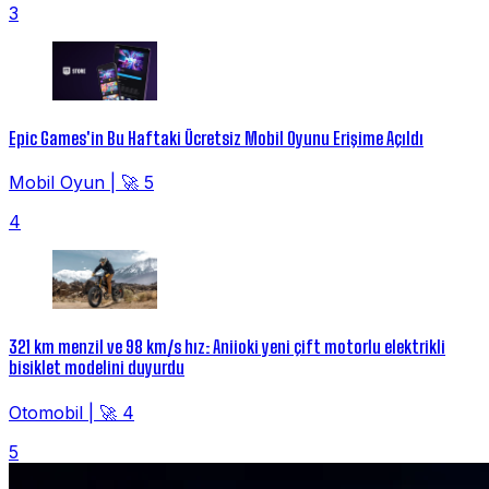
3
Epic Games'in Bu Haftaki Ücretsiz Mobil Oyunu Erişime Açıldı
Mobil Oyun
|
🚀 5
4
321 km menzil ve 98 km/s hız: Aniioki yeni çift motorlu elektrikli
bisiklet modelini duyurdu
Otomobil
|
🚀 4
5