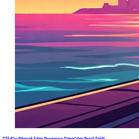
GTA 6'yı Şikayet Eden Oyuncuya Cimer'den Yanıt Geldi