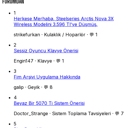
FORUMDAN
1
Herkese Merhaba, Steelseries Arctis Nova 3X
Wireless Modelini 3.596 Tl'ye Düşmüş.
strikefurkan
·
Kulaklık / Hoparlör
·
💬 1
2
Sessiz Oyuncu Klavye Önerisi
Engin147
·
Klavye
·
💬 1
3
Fim Arşivi Uygulama Hakkında
galip
·
Geyik
·
💬 8
4
Beyaz Bir 5070 Ti Sistem Önerisi
Doctor_Strange
·
Sistem Toplama Tavsiyeleri
·
💬 7
5