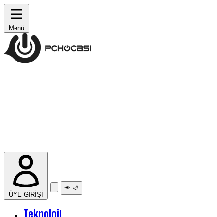
Menü
☀️
🌙
ÜYE GİRİŞİ
Teknoloji