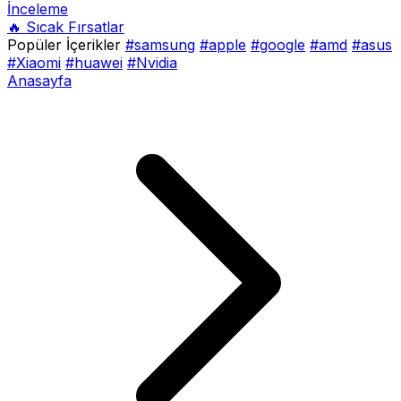
İnceleme
🔥 Sıcak Fırsatlar
Popüler İçerikler
#samsung
#apple
#google
#amd
#asus
#Xiaomi
#huawei
#Nvidia
Anasayfa