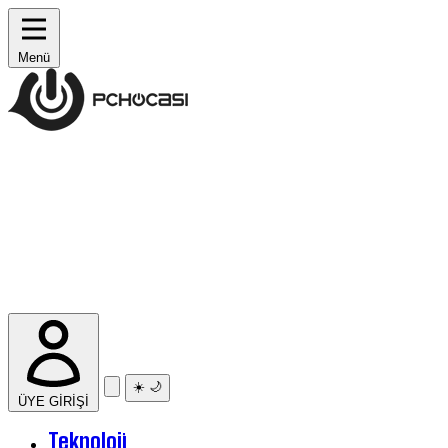
Menü
☀️
🌙
ÜYE GİRİŞİ
Teknoloji