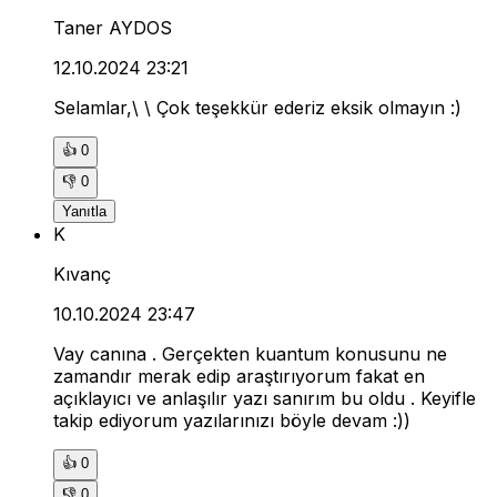
Taner AYDOS
12.10.2024 23:21
Selamlar,\ \ Çok teşekkür ederiz eksik olmayın :)
👍
0
👎
0
Yanıtla
K
Kıvanç
10.10.2024 23:47
Vay canına . Gerçekten kuantum konusunu ne
zamandır merak edip araştırıyorum fakat en
açıklayıcı ve anlaşılır yazı sanırım bu oldu . Keyifle
takip ediyorum yazılarınızı böyle devam :))
👍
0
👎
0