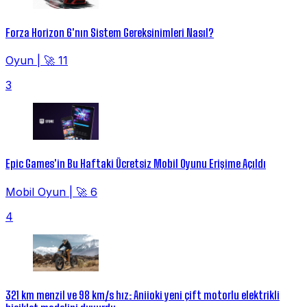
Forza Horizon 6'nın Sistem Gereksinimleri Nasıl?
Oyun
|
🚀 11
3
Epic Games'in Bu Haftaki Ücretsiz Mobil Oyunu Erişime Açıldı
Mobil Oyun
|
🚀 6
4
321 km menzil ve 98 km/s hız: Aniioki yeni çift motorlu elektrikli