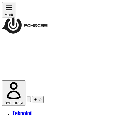
Menü
☀️
🌙
ÜYE GİRİŞİ
Teknoloji