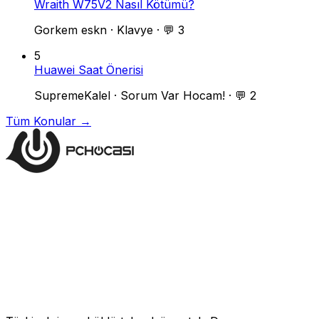
Wraith W75V2 Nasıl Kötümü?
Gorkem eskn
·
Klavye
·
💬 3
5
Huawei Saat Önerisi
SupremeKalel
·
Sorum Var Hocam!
·
💬 2
Tüm Konular →