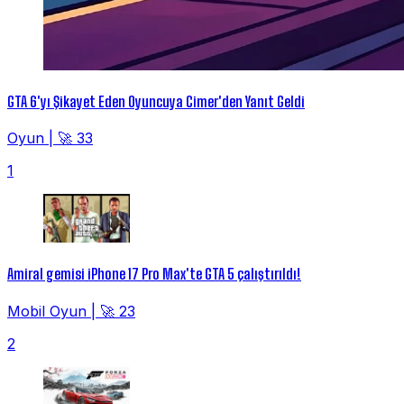
GTA 6'yı Şikayet Eden Oyuncuya Cimer'den Yanıt Geldi
Oyun
|
🚀 33
1
Amiral gemisi iPhone 17 Pro Max'te GTA 5 çalıştırıldı!
Mobil Oyun
|
🚀 23
2