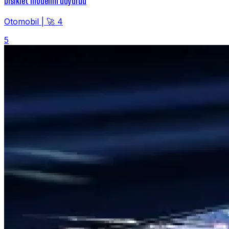
bisiklet modelini duyurdu
Otomobil
|
🚀 4
5