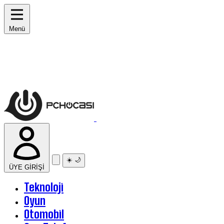
Menü
☀️
🌙
ÜYE GİRİŞİ
Teknoloji
Oyun
Otomobil