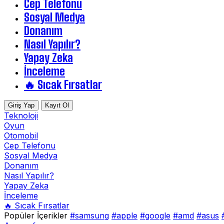
Cep Telefonu
Sosyal Medya
Donanım
Nasıl Yapılır?
Yapay Zeka
İnceleme
🔥 Sıcak Fırsatlar
Giriş Yap
Kayıt Ol
Teknoloji
Oyun
Otomobil
Cep Telefonu
Sosyal Medya
Donanım
Nasıl Yapılır?
Yapay Zeka
İnceleme
🔥 Sıcak Fırsatlar
Popüler İçerikler
#samsung
#apple
#google
#amd
#asus