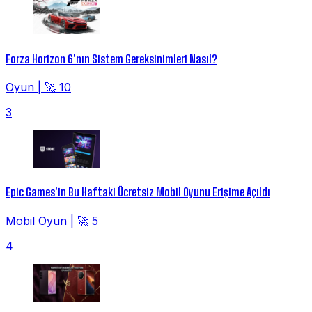
Forza Horizon 6'nın Sistem Gereksinimleri Nasıl?
Oyun
|
🚀 10
3
Epic Games'in Bu Haftaki Ücretsiz Mobil Oyunu Erişime Açıldı
Mobil Oyun
|
🚀 5
4