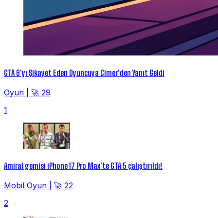
GTA 6'yı Şikayet Eden Oyuncuya Cimer'den Yanıt Geldi
Oyun
|
🚀 29
1
Amiral gemisi iPhone 17 Pro Max'te GTA 5 çalıştırıldı!
Mobil Oyun
|
🚀 22
2