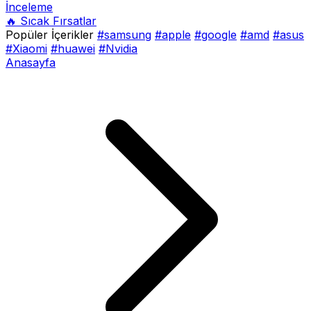
İnceleme
🔥 Sıcak Fırsatlar
Popüler İçerikler
#samsung
#apple
#google
#amd
#asus
#Xiaomi
#huawei
#Nvidia
Anasayfa