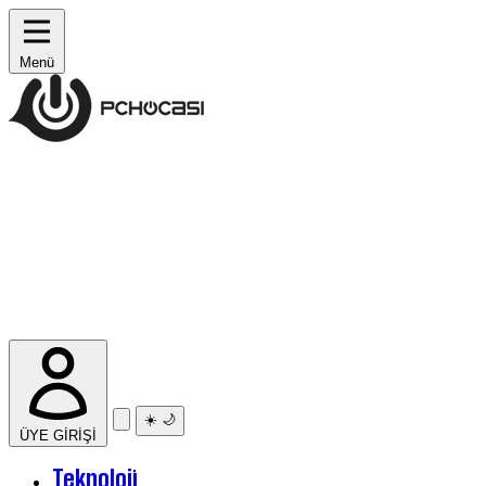
Menü
☀️
🌙
ÜYE GİRİŞİ
Teknoloji