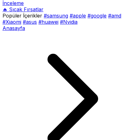
İnceleme
🔥 Sıcak Fırsatlar
Popüler İçerikler
#samsung
#apple
#google
#amd
#Xiaomi
#asus
#huawei
#Nvidia
Anasayfa