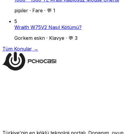
pipiler
·
Fare
·
💬 1
5
Wraith W75V2 Nasıl Kötümü?
Gorkem eskn
·
Klavye
·
💬 3
Tüm Konular →
Türkiye'nin en köklü teknoloji portalı. Donanım, oyun,