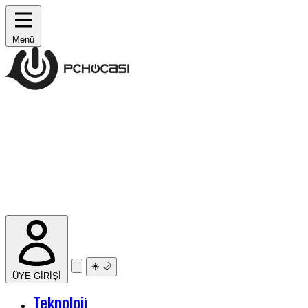
Menü
☀️
🌙
ÜYE GİRİŞİ
Teknoloji