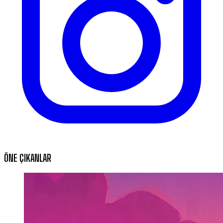
ÖNE ÇIKANLAR