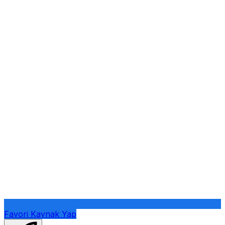
Favori Kaynak Yap