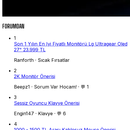
FORUMDAN
1
Son 1 Yılın En Iyi Fiyatlı Monitörü Lg Ultragear Oled
27" 23.999 TL
Ranforth
·
Sıcak Fırsatlar
2
2K Monitör Önerisi
Beepz1
·
Sorum Var Hocam!
·
💬 1
3
Sessiz Oyuncu Klavye Önerisi
Engin147
·
Klavye
·
💬 6
4
1000 - 1500 TL Arası Kablosuz Mouse Önerisi