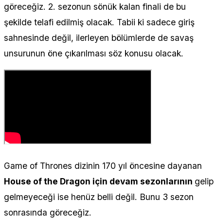
göreceğiz. 2. sezonun sönük kalan finali de bu
şekilde telafi edilmiş olacak. Tabii ki sadece giriş
sahnesinde değil, ilerleyen bölümlerde de savaş
unsurunun öne çıkarılması söz konusu olacak.
Game of Thrones dizinin 170 yıl öncesine dayanan
House of the Dragon için devam sezonlarının
gelip
gelmeyeceği ise henüz belli değil. Bunu 3 sezon
sonrasında göreceğiz.