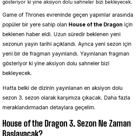
gösteriyor ki yine aksiyon dolu sahneler bizi bekleyecek.
Game of Thrones evreninde geçen yapımlar arasında
popüler bir yere sahip olan
House of the Dragon
için
beklenen haber eldi. Uzun süredir beklenen yeni
sezonun yayın tarihi açıklandı. Ayrıca yeni sezon için
yeni bir de fragman yayınlandı. Yayınlanan fragman
gösteriyor ki yine aksiyon dolu sahneler bizi
bekleyecek.
Hatta belki de dizinin yayınlanan en aksiyon dolu
sezon 3. sezon olarak karşımıza çıkacak. Daha fazla
meraklandırmadan detaylara geçelim.
House of the Dragon 3. Sezon Ne Zaman
Başlayacak?