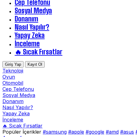
Cep Telefonu
Sosyal Medya
Donanım
Nasıl Yapılır?
Yapay Zeka
İnceleme
🔥 Sıcak Fırsatlar
Giriş Yap
Kayıt Ol
Teknoloji
Oyun
Otomobil
Cep Telefonu
Sosyal Medya
Donanım
Nasıl Yapılır?
Yapay Zeka
İnceleme
🔥 Sıcak Fırsatlar
Popüler İçerikler
#samsung
#apple
#google
#amd
#asus