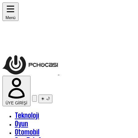
Menü
☀️
🌙
ÜYE GİRİŞİ
Teknoloji
Oyun
Otomobil