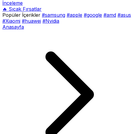
İnceleme
🔥 Sıcak Fırsatlar
Popüler İçerikler
#samsung
#apple
#google
#amd
#asus
#Xiaomi
#huawei
#Nvidia
Anasayfa