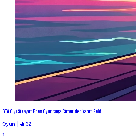
GTA 6'yı Şikayet Eden Oyuncuya Cimer'den Yanıt Geldi
Oyun
|
🚀 32
1