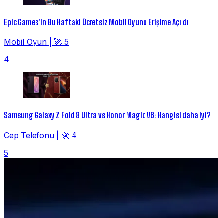
Epic Games'in Bu Haftaki Ücretsiz Mobil Oyunu Erişime Açıldı
Mobil Oyun
|
🚀 5
4
Samsung Galaxy Z Fold 8 Ultra vs Honor Magic V6: Hangisi daha iyi?
Cep Telefonu
|
🚀 4
5