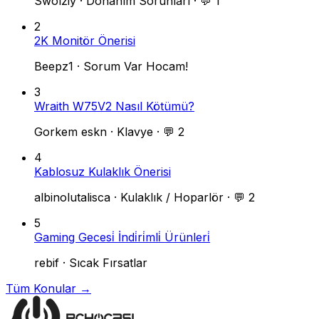
Swolziy
·
Donanım Sorunları
·
💬 1
2
2K Monitör Önerisi
Beepz1
·
Sorum Var Hocam!
3
Wraith W75V2 Nasıl Kötümü?
Gorkem eskn
·
Klavye
·
💬 2
4
Kablosuz Kulaklık Önerisi
albinolutalisca
·
Kulaklık / Hoparlör
·
💬 2
5
Gaming Gecesi̇ İndi̇ri̇mli̇ Ürünleri̇
rebif
·
Sıcak Fırsatlar
Tüm Konular →