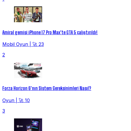
Amiral gemisi iPhone 17 Pro Max'te GTA 5 çalıştırıldı!
Mobil Oyun
|
🚀 23
2
Forza Horizon 6'nın Sistem Gereksinimleri Nasıl?
Oyun
|
🚀 10
3