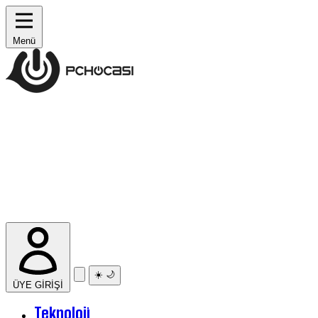
Menü
☀️
🌙
ÜYE GİRİŞİ
Teknoloji