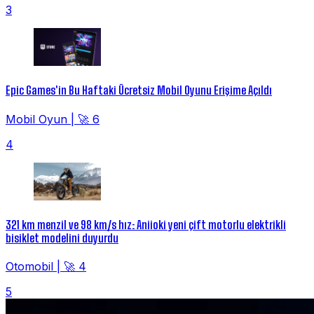
3
Epic Games'in Bu Haftaki Ücretsiz Mobil Oyunu Erişime Açıldı
Mobil Oyun
|
🚀 6
4
321 km menzil ve 98 km/s hız: Aniioki yeni çift motorlu elektrikli
bisiklet modelini duyurdu
Otomobil
|
🚀 4
5