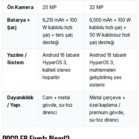
Ön Kamera
20 MP
32 MP
Batarya +
6,210 mAh + 100
6,500 mAh + 100 W
Şarj
W kablolu hızlı
kablolu hızlı şarj +
şarj + ters şarj
50 W kablosuz hızlı
desteği
şarj desteği
Yazılım /
Android 16 tabanlı
Android 16 tabanlı
Sistem
HyperOS 3,
HyperOS 3,
kaliteli stereo
muhtemelen
hoparlör
geliştirilmiş ses
sistemi
Dayanıklılık
Cam + metal
Metal çerçeve +
/ Yapı
gövde, su-toz
özel kaplama /
direnci
premium gövde,
su-toz direnci