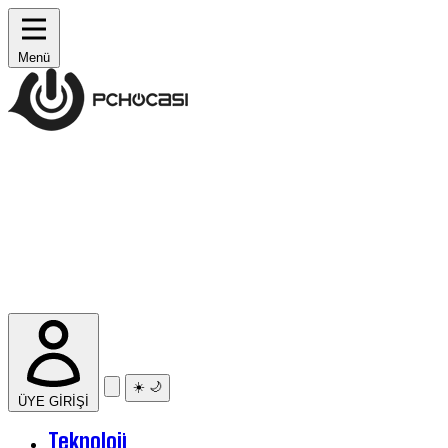
Menü
☀️
🌙
ÜYE GİRİŞİ
Teknoloji