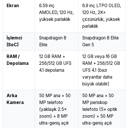
Ekran
6.59 inç
6.9 inç LTPO OLED,
AMOLED, 120 Hz,
120 Hz, 2K+
yüksek parlaklık
çözünürlük, yüksek
parlaklık
İşlemci
Snapdragon 8
Snapdragon 8 Elite
(SoC)
Elite
Gen 5
RAM /
12 GB RAM +
12 GB veya 16 GB
Depolama
256/512 GB UFS
RAM + 256/512 GB
4.1 depolama
UFS 4.1 (bazı
varyantlar daha
büyük olabilir)
Arka
50 MP ana + 50
50 MP ana + 50
Kamera
MP telefoto
MP periskop
(yaklaşık 2.5×
telefoto (5× optik
zoom) + 8 MP
zoom) + 50 MP
ultra-geniş açılı
ultra-geniş açılı