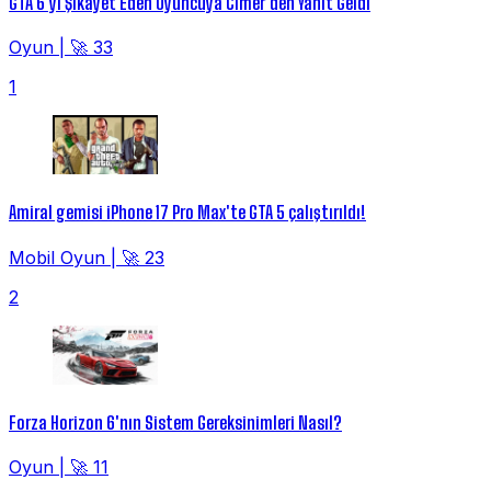
GTA 6'yı Şikayet Eden Oyuncuya Cimer'den Yanıt Geldi
Oyun
|
🚀 33
1
Amiral gemisi iPhone 17 Pro Max'te GTA 5 çalıştırıldı!
Mobil Oyun
|
🚀 23
2
Forza Horizon 6'nın Sistem Gereksinimleri Nasıl?
Oyun
|
🚀 11