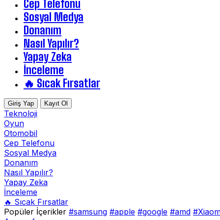
Cep Telefonu
Sosyal Medya
Donanım
Nasıl Yapılır?
Yapay Zeka
İnceleme
🔥 Sıcak Fırsatlar
Giriş Yap
Kayıt Ol
Teknoloji
Oyun
Otomobil
Cep Telefonu
Sosyal Medya
Donanım
Nasıl Yapılır?
Yapay Zeka
İnceleme
🔥 Sıcak Fırsatlar
Popüler İçerikler
#samsung
#apple
#google
#amd
#Xiaom