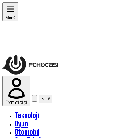
Menü
☀️
🌙
ÜYE GİRİŞİ
Teknoloji
Oyun
Otomobil