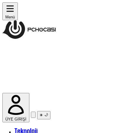
Menü
☀️
🌙
ÜYE GİRİŞİ
Teknoloji