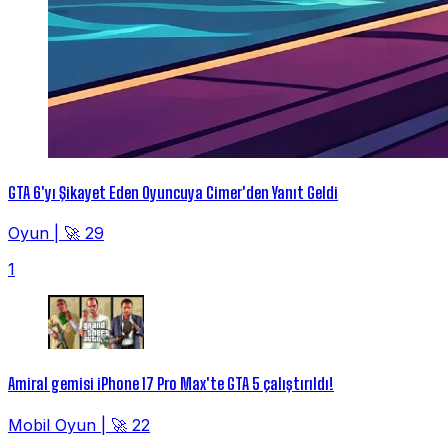
GTA 6'yı Şikayet Eden Oyuncuya Cimer'den Yanıt Geldi
Oyun
|
🚀 29
1
Amiral gemisi iPhone 17 Pro Max'te GTA 5 çalıştırıldı!
Mobil Oyun
|
🚀 22