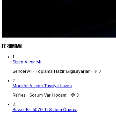
FORUMDAN
1
Sizce Alınır Mı
Sencerw1
·
Toplama Hazır Bilgisayarlar
·
💬 7
2
Monitör Alıcam Tavsiye Lazım
RaYles
·
Sorum Var Hocam!
·
💬 3
3
Beyaz Bir 5070 Ti Sistem Önerisi