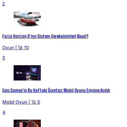
2
Forza Horizon 6'nın Sistem Gereksinimleri Nasıl?
Oyun
|
🚀 10
3
Epic Games'in Bu Haftaki Ücretsiz Mobil Oyunu Erişime Açıldı
Mobil Oyun
|
🚀 5
4