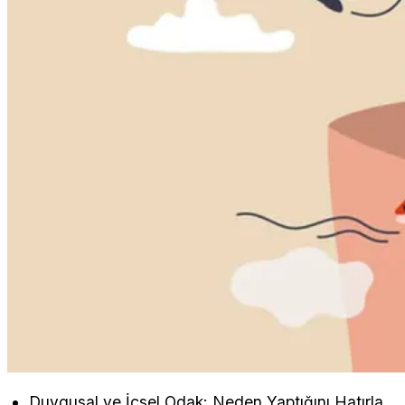
Duygusal ve İçsel Odak: Neden Yaptığını Hatırla