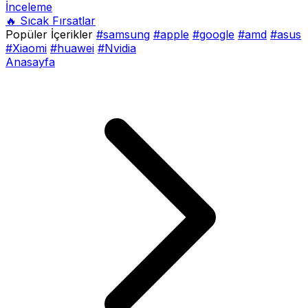
İnceleme
🔥 Sıcak Fırsatlar
Popüler İçerikler
#samsung
#apple
#google
#amd
#asus
#Xiaomi
#huawei
#Nvidia
Anasayfa