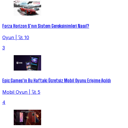
Forza Horizon 6'nın Sistem Gereksinimleri Nasıl?
Oyun
|
🚀 10
3
Epic Games'in Bu Haftaki Ücretsiz Mobil Oyunu Erişime Açıldı
Mobil Oyun
|
🚀 5
4