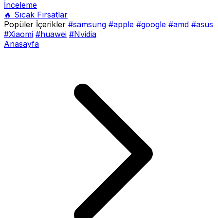
İnceleme
🔥 Sıcak Fırsatlar
Popüler İçerikler
#samsung
#apple
#google
#amd
#asus
#Xiaomi
#huawei
#Nvidia
Anasayfa