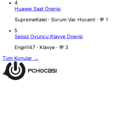
4
Huawei Saat Önerisi
SupremeKalel
·
Sorum Var Hocam!
·
💬 1
5
Sessiz Oyuncu Klavye Önerisi
Engin147
·
Klavye
·
💬 3
Tüm Konular →