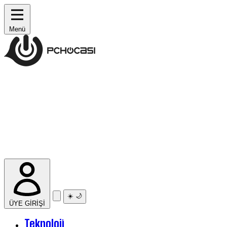
Menü
☀️
🌙
ÜYE GİRİŞİ
Teknoloji