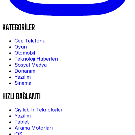
KATEGORİLER
Cep Telefonu
Oyun
Otomobil
Teknoloji Haberleri
Sosyal Medya
Donanım
Yazılım
Sinema
HIZLI BAĞLANTI
Giyilebilir Teknolojiler
Yazılım
Tablet
Arama Motorları
iOS