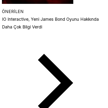
ÖNERİLEN
IO Interactive, Yeni James Bond Oyunu Hakkında
Daha Çok Bilgi Verdi