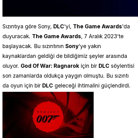
Sızıntıya göre Sony,
DLC
'yi,
The Game Awards
'da
duyuracak.
The Game Awards
, 7 Aralık 2023'te
başlayacak. Bu sızıntının
Sony
'ye yakın
kaynaklardan geldiği de bildiğimiz şeyler arasında
oluyor.
God Of War: Ragnarok
için bir
DLC
söylentisi
son zamanlarda oldukça yaygın olmuştu. Bu sızıntı
da oyun için bir
DLC
geleceği ihtimalini güçlendirdi.