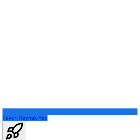
Favori Kaynak Yap