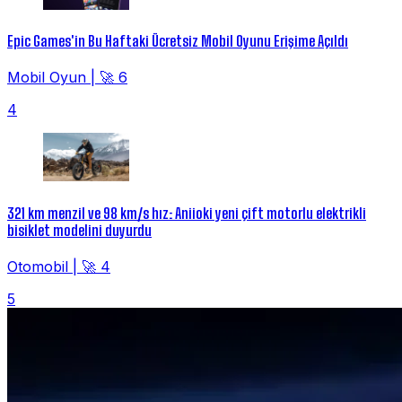
Epic Games'in Bu Haftaki Ücretsiz Mobil Oyunu Erişime Açıldı
Mobil Oyun
|
🚀 6
4
321 km menzil ve 98 km/s hız: Aniioki yeni çift motorlu elektrikli
bisiklet modelini duyurdu
Otomobil
|
🚀 4
5