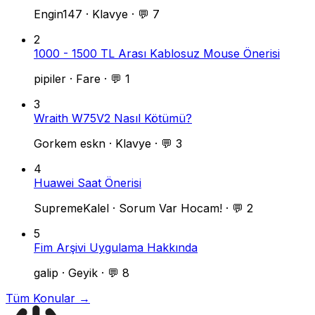
Engin147
·
Klavye
·
💬 7
2
1000 - 1500 TL Arası Kablosuz Mouse Önerisi
pipiler
·
Fare
·
💬 1
3
Wraith W75V2 Nasıl Kötümü?
Gorkem eskn
·
Klavye
·
💬 3
4
Huawei Saat Önerisi
SupremeKalel
·
Sorum Var Hocam!
·
💬 2
5
Fim Arşivi Uygulama Hakkında
galip
·
Geyik
·
💬 8
Tüm Konular →