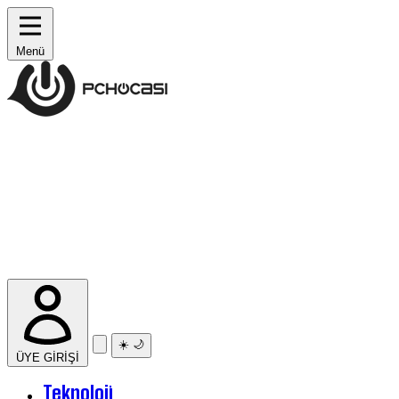
Menü
☀️
🌙
ÜYE GİRİŞİ
Teknoloji