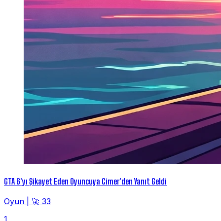
GTA 6'yı Şikayet Eden Oyuncuya Cimer'den Yanıt Geldi
Oyun
|
🚀 33
1