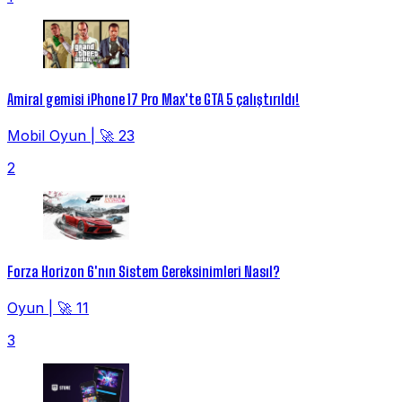
Amiral gemisi iPhone 17 Pro Max'te GTA 5 çalıştırıldı!
Mobil Oyun
|
🚀 23
2
Forza Horizon 6'nın Sistem Gereksinimleri Nasıl?
Oyun
|
🚀 11
3