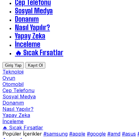
Cep Telefonu
Sosyal Medya
Donanım
Nasıl Yapılır?
Yapay Zeka
İnceleme
🔥 Sıcak Fırsatlar
Giriş Yap
Kayıt Ol
Teknoloji
Oyun
Otomobil
Cep Telefonu
Sosyal Medya
Donanım
Nasıl Yapılır?
Yapay Zeka
İnceleme
🔥 Sıcak Fırsatlar
Popüler İçerikler
#samsung
#apple
#google
#amd
#asus