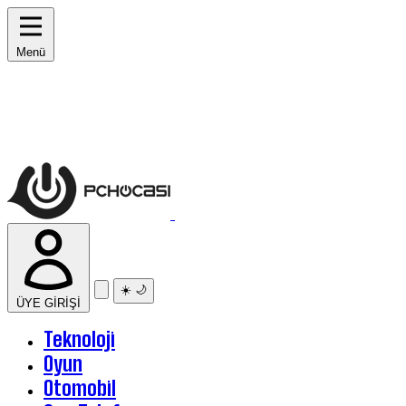
Menü
☀️
🌙
ÜYE GİRİŞİ
Teknoloji
Oyun
Otomobil