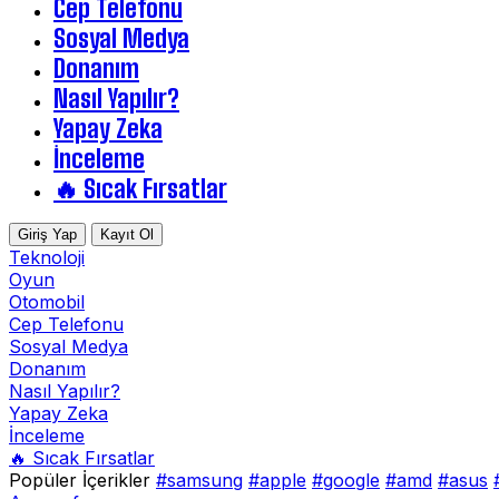
Cep Telefonu
Sosyal Medya
Donanım
Nasıl Yapılır?
Yapay Zeka
İnceleme
🔥 Sıcak Fırsatlar
Giriş Yap
Kayıt Ol
Teknoloji
Oyun
Otomobil
Cep Telefonu
Sosyal Medya
Donanım
Nasıl Yapılır?
Yapay Zeka
İnceleme
🔥 Sıcak Fırsatlar
Popüler İçerikler
#samsung
#apple
#google
#amd
#asus