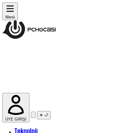
Menü
☀️
🌙
ÜYE GİRİŞİ
Teknoloji