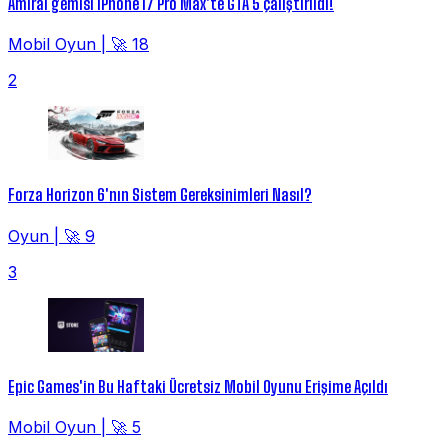
Amiral gemisi iPhone 17 Pro Max'te GTA 5 çalıştırıldı!
Mobil Oyun
|
🚀 18
2
Forza Horizon 6'nın Sistem Gereksinimleri Nasıl?
Oyun
|
🚀 9
3
Epic Games'in Bu Haftaki Ücretsiz Mobil Oyunu Erişime Açıldı
Mobil Oyun
|
🚀 5