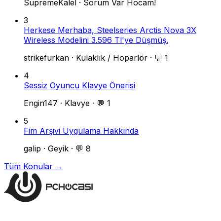
SupremeKalel
·
Sorum Var Hocam!
3
Herkese Merhaba, Steelseries Arctis Nova 3X
Wireless Modelini 3.596 Tl'ye Düşmüş.
strikefurkan
·
Kulaklık / Hoparlör
·
💬 1
4
Sessiz Oyuncu Klavye Önerisi
Engin147
·
Klavye
·
💬 1
5
Fim Arşivi Uygulama Hakkında
galip
·
Geyik
·
💬 8
Tüm Konular →