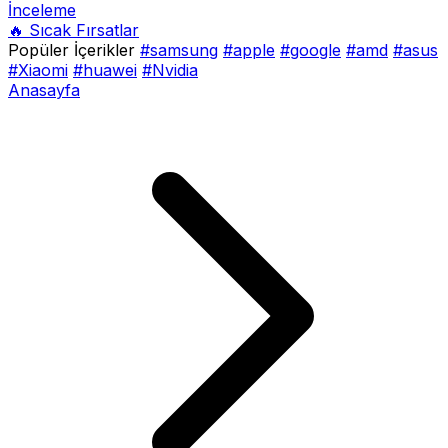
İnceleme
🔥 Sıcak Fırsatlar
Popüler İçerikler
#samsung
#apple
#google
#amd
#asus
#Xiaomi
#huawei
#Nvidia
Anasayfa