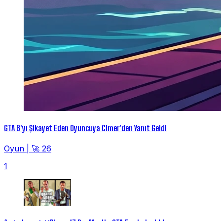
GTA 6'yı Şikayet Eden Oyuncuya Cimer'den Yanıt Geldi
Oyun
|
🚀 26
1