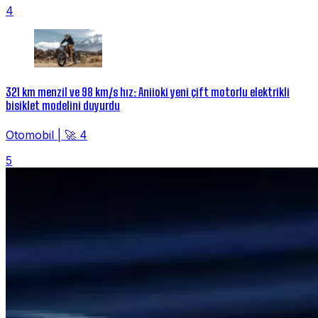
4
321 km menzil ve 98 km/s hız: Aniioki yeni çift motorlu elektrikli
bisiklet modelini duyurdu
Otomobil
|
🚀 4
5