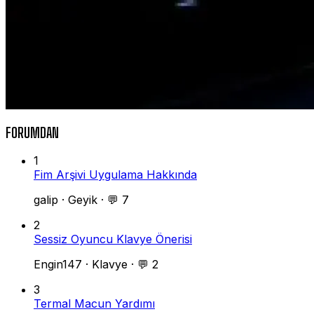
FORUMDAN
1
Fim Arşivi Uygulama Hakkında
galip
·
Geyik
·
💬 7
2
Sessiz Oyuncu Klavye Önerisi
Engin147
·
Klavye
·
💬 2
3
Termal Macun Yardımı