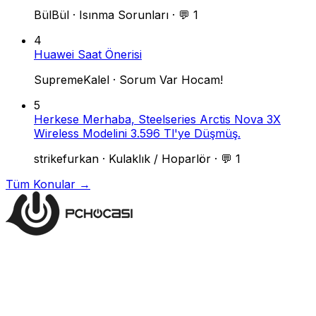
BülBül
·
Isınma Sorunları
·
💬 1
4
Huawei Saat Önerisi
SupremeKalel
·
Sorum Var Hocam!
5
Herkese Merhaba, Steelseries Arctis Nova 3X
Wireless Modelini 3.596 Tl'ye Düşmüş.
strikefurkan
·
Kulaklık / Hoparlör
·
💬 1
Tüm Konular →