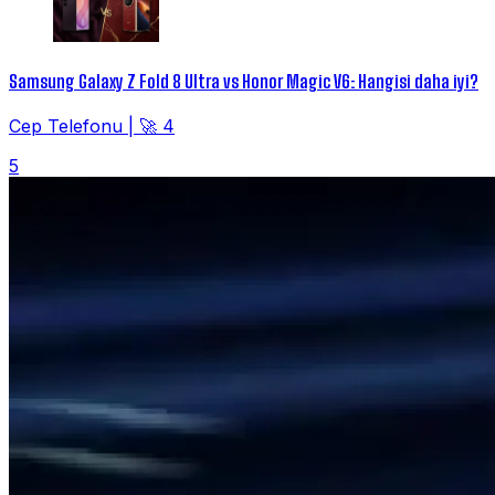
Samsung Galaxy Z Fold 8 Ultra vs Honor Magic V6: Hangisi daha iyi?
Cep Telefonu
|
🚀 4
5