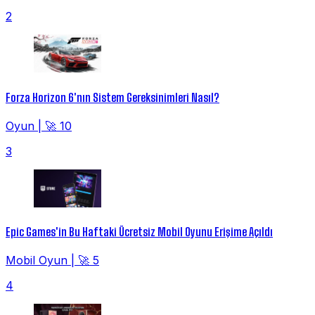
2
Forza Horizon 6'nın Sistem Gereksinimleri Nasıl?
Oyun
|
🚀 10
3
Epic Games'in Bu Haftaki Ücretsiz Mobil Oyunu Erişime Açıldı
Mobil Oyun
|
🚀 5
4