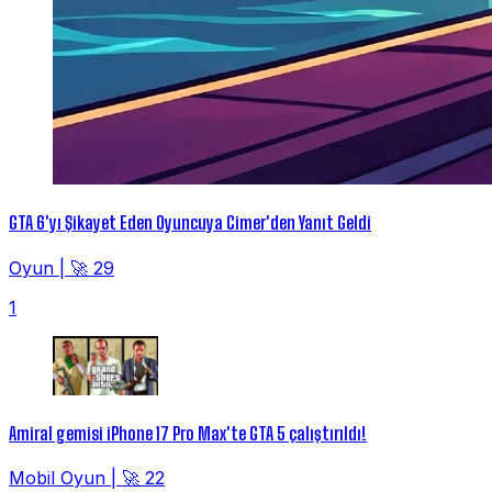
GTA 6'yı Şikayet Eden Oyuncuya Cimer'den Yanıt Geldi
Oyun
|
🚀 29
1
Amiral gemisi iPhone 17 Pro Max'te GTA 5 çalıştırıldı!
Mobil Oyun
|
🚀 22