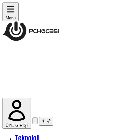
Menü
☀️
🌙
ÜYE GİRİŞİ
Teknoloji