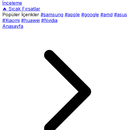
İnceleme
🔥 Sıcak Fırsatlar
Popüler İçerikler
#samsung
#apple
#google
#amd
#asus
#Xiaomi
#huawei
#Nvidia
Anasayfa