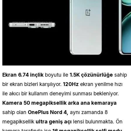
Ekran
6.74 inçlik
boyutu ile
1.5K çözünürlüğe
sahip
bir ekran bizleri karşılıyor.
120Hz
ekran yenilme hızı
ile akıcı bir kullanım deneyimi sunması bekleniyor.
Kamera
50 megapiksellik arka ana kemaraya
sahip olan
OnePlus Nord 4,
aynı zamanda 8
megapiksellik
ultra geniş açı
lensi bulunmakta. Ön
kamera tarafında ise
16 megapiksellik selfi modu