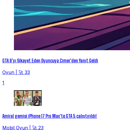
GTA 6'yı Şikayet Eden Oyuncuya Cimer'den Yanıt Geldi
Oyun
|
🚀 33
1
Amiral gemisi iPhone 17 Pro Max'te GTA 5 çalıştırıldı!
Mobil Oyun
|
🚀 23