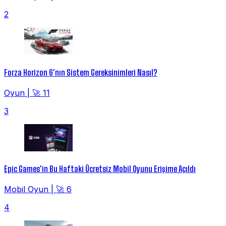
2
Forza Horizon 6'nın Sistem Gereksinimleri Nasıl?
Oyun
|
🚀 11
3
Epic Games'in Bu Haftaki Ücretsiz Mobil Oyunu Erişime Açıldı
Mobil Oyun
|
🚀 6
4