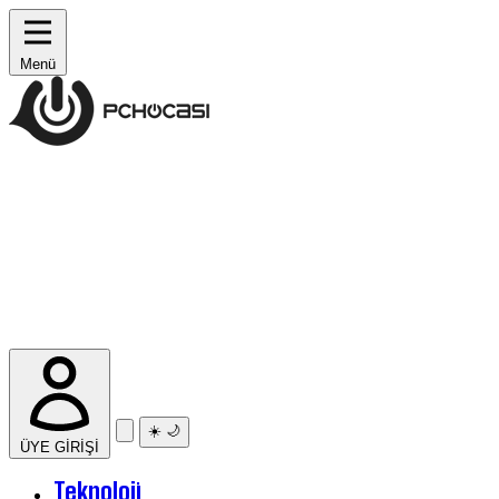
Menü
☀️
🌙
ÜYE GİRİŞİ
Teknoloji