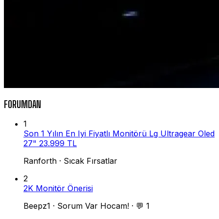
FORUMDAN
1
Son 1 Yılın En Iyi Fiyatlı Monitörü Lg Ultragear Oled
27" 23.999 TL
Ranforth
·
Sıcak Fırsatlar
2
2K Monitör Önerisi
Beepz1
·
Sorum Var Hocam!
·
💬 1