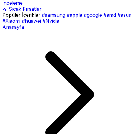
İnceleme
🔥 Sıcak Fırsatlar
Popüler İçerikler
#samsung
#apple
#google
#amd
#asus
#Xiaomi
#huawei
#Nvidia
Anasayfa